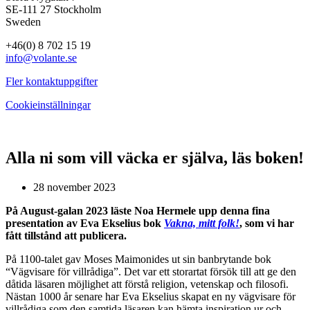
SE-111 27 Stockholm
Sweden
+46(0) 8 702 15 19
info@volante.se
Fler kontaktuppgifter
Cookieinställningar
Alla ni som vill väcka er själva, läs boken!
28 november 2023
På August-galan 2023 läste Noa Hermele upp denna fina
presentation av Eva Ekselius bok
Vakna, mitt folk!
, som vi har
fått tillstånd att publicera.
På 1100-talet gav Moses Maimonides ut sin banbrytande bok
“Vägvisare för villrådiga”. Det var ett storartat försök till att ge den
dåtida läsaren möjlighet att förstå religion, vetenskap och filosofi.
Nästan 1000 år senare har Eva Ekselius skapat en ny vägvisare för
villrådiga som den samtida läsaren kan hämta inspiration ur och