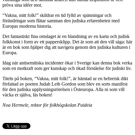
pröva sina idéer mot.
“Vakna, mitt folk!” skildrar en tid fylld av spänningar och
förändringar som flätar samman den judiska erfarenheten med
Europas moderna historia.
Det fantastiskt fina omslaget är en blandning av en karta och judisk
folkkonst i form av ett pappersklipp. Det är som att den vill säga: här
är en bok som hjälper dig att navigera genom den judiska kulturen i
Europa.
Idag när antisemitiska incidenter ökar i Sverige kan denna bok verka
som en motkraft som ger kunskap och ökad förståelse för judiskt liv.
Titeln på boken, “Vakna, mitt folk!”, är hämtad ur en hebreisk dikt
författad av poeten Judah Leib Gordon som blev en sorts manifest
för den judiska upplysningsrörelsen i Östeuropa. Alla ni som vill
väcka er själva, läs boken!
Noa Hermele, rektor för folkhögskolan Paideia