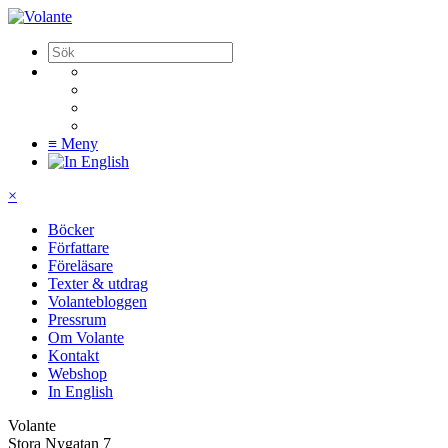
≡
Meny
×
Böcker
Författare
Föreläsare
Texter & utdrag
Volantebloggen
Pressrum
Om Volante
Kontakt
Webshop
In English
Volante
Stora Nygatan 7