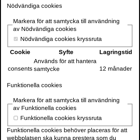
Nödvändiga cookies
Martin Hägglunds uppmärksammande bok
This Life
utkom på Volante i oktober 2020
Markera för att samtycka till användning
med den svenska titeln
Vårt enda liv:
av Nödvändiga cookies
Sekulär tro och andlig frihet
.
Nödvändiga cookies kryssruta
This life
gavs först ut 2019. Den
Cookie
Syfte
Lagringstid
benämndes som ”årets bästa bok” i bland
Används för att hantera
annat brittiska
The Guardian
och har varit
consents
12 månader
samtycke
föremål för specialnummer i
Los Angeles
Review of Books
och
The Philosopher
.
Funktionella cookies
För
This life
tilldelades Martin Hägglund det
Markera för att samtycka till användning
prestigefyllda René Wellek-priset. För den
av Funktionella cookies
svenska utgåvan har Martin Hägglund
utvidgat och fördjupat det internationellt
Funktionella cookies kryssruta
hyllade originalet utifrån en översättning av
Funktionella cookies behöver placeras för att
Andreas Vesterlund.
webbplatsen ska kunna prestera som du