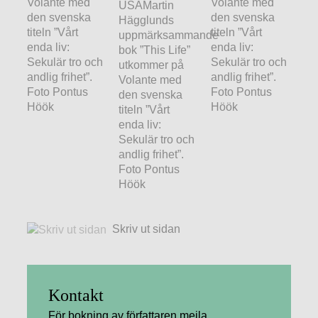
Volante med
Volante med
USAMartin
den svenska
den svenska
Hägglunds
titeln ”Vårt
titeln ”Vårt
uppmärksammande
enda liv:
enda liv:
bok ”This Life”
Sekulär tro och
Sekulär tro och
utkommer på
andlig frihet”.
andlig frihet”.
Volante med
Foto Pontus
Foto Pontus
den svenska
Höök
Höök
titeln ”Vårt
enda liv:
Sekulär tro och
andlig frihet”.
Foto Pontus
Höök
Skriv ut sidan
Kontakt
För bokning av författaren mejla