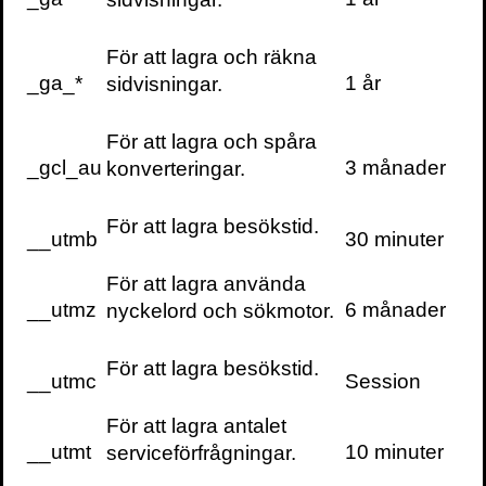
Times.
För att lagra och räkna
Här är en intervju Martin Hägglund i
_ga_*
1 år
sidvisningar.
Jacobin.
För att lagra och spåra
Här är en stor intervju med Martin
_gcl_au
3 månader
konverteringar.
Hägglund i Dagens Nyheter.
För att lagra besökstid.
__utmb
30 minuter
För att lagra använda
För frågor om boken och författarbesök:
__utmz
6 månader
nyckelord och sökmotor.
info@volante.se
För att lagra besökstid.
__utmc
Session
Pressbilder
För att lagra antalet
1 Sept. 2020
1 Sept. 2020
1 Sept. 2020
__utmt
10 minuter
serviceförfrågningar.
New York NY
New York NY
New York NY