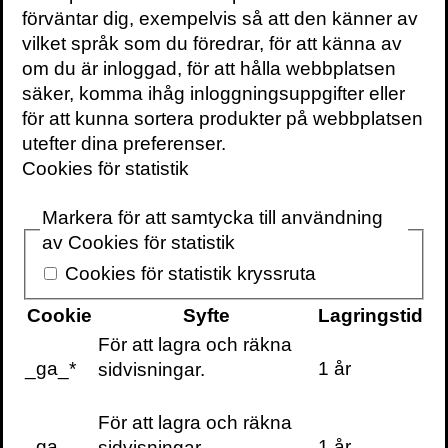
förväntar dig, exempelvis så att den känner av
Läs mer:
vilket språk som du föredrar, för att känna av
om du är inloggad, för att hålla webbplatsen
Värd för Sommar i P1 (7 augusti 2020)
säker, komma ihåg inloggningsuppgifter eller
för att kunna sortera produkter på webbplatsen
Läsarna av
The Guardian
valde
This
utefter dina preferenser.
Life
till en av årets bästa böcker.
Cookies för statistik
Boken har även valts till en av årets bästa
Markera för att samtycka till användning
böcker i
The Millions.
av Cookies för statistik
Och i
The Sydney Morning Herald
.
Cookies för statistik kryssruta
Cookie
Syfte
Lagringstid
Recension i The New Yorker.
För att lagra och räkna
_ga_*
1 år
sidvisningar.
Och här är en översikt av
recensionsutdrag.
För att lagra och räkna
Martin Hägglund skriver i The New York
_ga
1 år
sidvisningar.