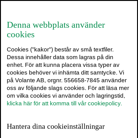
≡
Denna webbplats använder
cookies
Martin Hägglund
Cookies ("kakor") består av små textfiler.
Filosofen Martin Hägglund har kallats en av
Dessa innehåller data som lagras på din
de främsta tänkarna i vår tid. Han är född
enhet. För att kunna placera vissa typer av
1976 och växte upp i Ångermanland och
cookies behöver vi inhämta ditt samtycke. Vi
utanför Stockholm, men är i dag bosatt i
på Volante AB, orgnr. 556658-7845 använder
New York. Han är professor i
oss av följande slags cookies. För att läsa mer
litteraturvetenskap och humaniora vid Yale
om vilka cookies vi använder och lagringstid,
University och den förste svensk som blivit
klicka här för att komma till vår cookiepolicy.
invald i Society of Fellows vid Harvard. Han
är författare till flera hyllade böcker som har
översatts till ett dussin språk och legat till
Hantera dina cookieinställningar
grund för internationella konferenser.