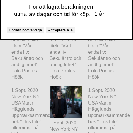
USAMartin
USAMartin
USAMartin
För att lagra beräkningen
Hägglunds
Hägglunds
Hägglunds
__utma
1 år
av dagar och tid för köp.
uppmärksammande
uppmärksammande
uppmärksammande
bok ”This Life”
bok ”This Life”
bok ”This Life”
utkommer på
utkommer på
utkommer på
Endast nödvändiga
Acceptera alla
Volante med
Volante med
Volante med
den svenska
den svenska
den svenska
titeln ”Vårt
titeln ”Vårt
titeln ”Vårt
enda liv:
enda liv:
enda liv:
Sekulär tro och
Sekulär tro och
Sekulär tro och
andlig frihet”.
andlig frihet”.
andlig frihet”.
Foto Pontus
Foto Pontus
Foto Pontus
Höök
Höök
Höök
1 Sept. 2020
1 Sept. 2020
New York NY
New York NY
USAMartin
USAMartin
Hägglunds
Hägglunds
uppmärksammande
uppmärksammande
bok ”This Life”
bok ”This Life”
1 Sept. 2020
utkommer på
utkommer på
New York NY