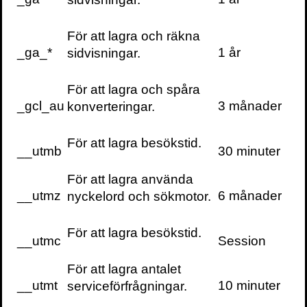
För att lagra och räkna
I
Expressen Dina Pengar
varnar jag för
_ga_*
1 år
sidvisningar.
beteendeknepen som butikerna använder
sig av för att få oss att köpa mer än vi tänkt
oss:
För att lagra och spåra
_gcl_au
3 månader
konverteringar.
För att lagra besökstid.
__utmb
30 minuter
I
Råd & Rön
skriver jag en gästkrönika om
mitt eget behov av att få mig en liten knuff
För att lagra använda
då och då…
__utmz
6 månader
nyckelord och sökmotor.
För att lagra besökstid.
__utmc
Session
Henrik Sjödin är ekonomie doktor och
För att lagra antalet
strateg på Åkestam Holst. Jag intervjuade
__utmt
10 minuter
serviceförfrågningar.
honom för boken om
marknadsföringsperspektivet på nudging,