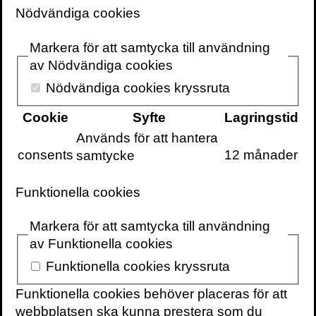
Nödvändiga cookies
Markera för att samtycka till användning
av Nödvändiga cookies
Nödvändiga cookies kryssruta
Cookie
Syfte
Lagringstid
Används för att hantera
consents
12 månader
samtycke
Funktionella cookies
Markera för att samtycka till användning
av Funktionella cookies
Här intervjuas jag av Erik Blix i P4 Extra
och ger exempel på hur nudging kan
Funktionella cookies kryssruta
användas i vardagen och hur vi bör se upp
Funktionella cookies behöver placeras för att
för hur det kan vändas mot oss:
webbplatsen ska kunna prestera som du