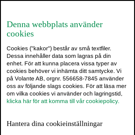
≡
Denna webbplats använder
cookies
”Nudge: så funkar det”
Cookies ("kakor") består av små textfiler.
i media
Dessa innehåller data som lagras på din
enhet. För att kunna placera vissa typer av
23 september 2018
1 min
cookies behöver vi inhämta ditt samtycke. Vi
på Volante AB, orgnr. 556658-7845 använder
Vill du få snabbkoll på Nudging? Genom
oss av följande slags cookies. För att läsa mer
att lyssna på och läsa de här intervjuerna
om vilka cookies vi använder och lagringstid,
med mig om boken, får du ett smakprov på
klicka här för att komma till vår cookiepolicy.
konceptet och vad min bok lär ut om
möjligheterna att knuffa sig själv till bättre
beslut!
Hantera dina cookieinställningar