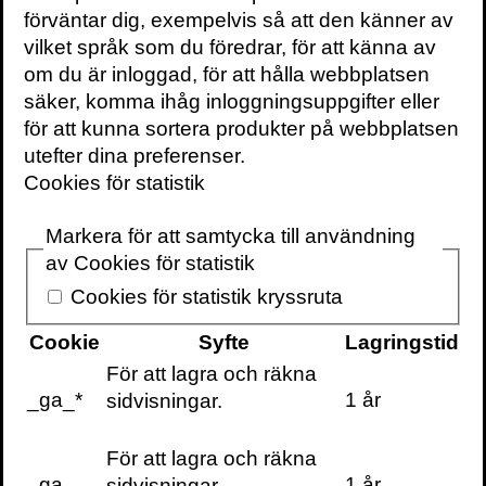
förväntar dig, exempelvis så att den känner av
vilket språk som du föredrar, för att känna av
om du är inloggad, för att hålla webbplatsen
säker, komma ihåg inloggningsuppgifter eller
för att kunna sortera produkter på webbplatsen
Här finns också en bra introduktion till
utefter dina preferenser.
ämnet i en intervju som P1´s Kropp och
Cookies för statistik
Själ gjorde med mig:
Markera för att samtycka till användning
av Cookies för statistik
Cookies för statistik kryssruta
För en effektiv sammanfattning av
Nudging-filosofin med exempel på hur
Cookie
Syfte
Lagringstid
både företag och offentliga organisationer
För att lagra och räkna
tillämpar det i Sverige och internationellt,
_ga_*
1 år
sidvisningar.
läs den här texten jag publicerat i
Dagens
Samhälle
:
För att lagra och räkna
_ga
1 år
sidvisningar.