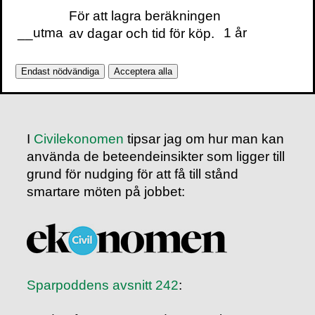
För att lagra beräkningen
och här intervjuar han mig på sin blogg på
__utma
1 år
av dagar och tid för köp.
resume.se
där han konstaterar att
Nudge:
så funkar det
är en utmärkt bok: ”praktisk,
koncis och lättillgänglig”:
Endast nödvändiga
Acceptera alla
I
Civilekonomen
tipsar jag om hur man kan
använda de beteendeinsikter som ligger till
grund för nudging för att få till stånd
smartare möten på jobbet:
Sparpoddens avsnitt 242
: