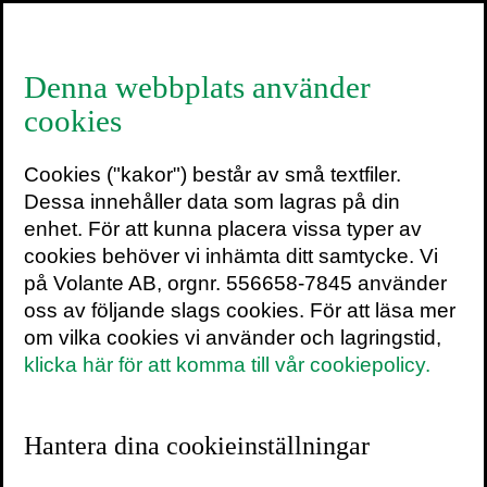
≡
Denna webbplats använder
cookies
Ledaren mellan i går
Cookies ("kakor") består av små textfiler.
och i morgon
Dessa innehåller data som lagras på din
enhet. För att kunna placera vissa typer av
5 april 2020
10 min
cookies behöver vi inhämta ditt samtycke. Vi
på Volante AB, orgnr. 556658-7845 använder
Det skall fan vara ledare. Å ena sidan så
oss av följande slags cookies. För att läsa mer
skall man vara väldigt mycket närvarande
om vilka cookies vi använder och lagringstid,
här och nu. Ni vet, vara den där som man
klicka här för att komma till vår cookiepolicy.
alltid kan ringa till, den som alltid är beredd
att reagera, den som hela tiden har fingret
på pulsen. Å andra sidan skall man ha
Hantera dina cookieinställningar
blicken stadigt på den stora bilden, och