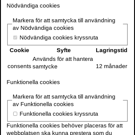
särskilt på framtiden. Ni vet, vara den där
Nödvändiga cookies
som inte låter vardagens små
irritationsmoment påverka det strategiska
Markera för att samtycka till användning
fokuset, den där som har en vision om hur
av Nödvändiga cookies
världen ser ut om några år.
Nödvändiga cookies kryssruta
Problemet är ju dock att om man fokuserar
Cookie
Syfte
Lagringstid
på de stora skeendena så är man inte alltid
Används för att hantera
kapabel att släcka vardagens små bränder,
consents
12 månader
samtycke
och sätter man tid på att alltid vara till
handa, beredd att reagera, ja då hinner
Funktionella cookies
man helt enkelt inte tänka alltför mycket
kring framtiden. Det skall fan vara ledare.
Markera för att samtycka till användning
av Funktionella cookies
Det skall fan vara
Funktionella cookies kryssruta
ledare.
Funktionella cookies behöver placeras för att
webbplatsen ska kunna prestera som du