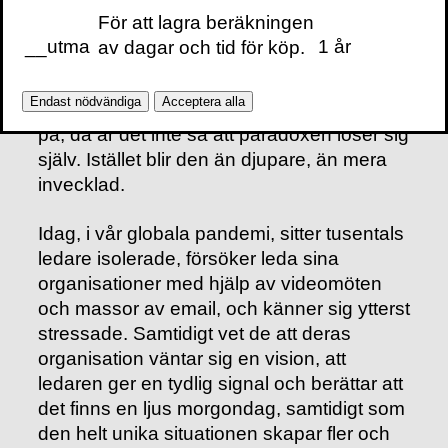
Dylikt accentueras givetvis i en kris. När
För att lagra beräkningen
det helt plötsligt känns som att det blir
__utma
1 år
av dagar och tid för köp.
mycket mera bråttom med allt, samtidigt
som det blir allt viktigare att se in i framtiden
Endast nödvändiga
Acceptera alla
och hitta en riktning samt något att hoppas
på, då är det inte så att paradoxen löser sig
själv. Istället blir den än djupare, än mera
invecklad.
Idag, i vår globala pandemi, sitter tusentals
ledare isolerade, försöker leda sina
organisationer med hjälp av videomöten
och massor av email, och känner sig ytterst
stressade. Samtidigt vet de att deras
organisation väntar sig en vision, att
ledaren ger en tydlig signal och berättar att
det finns en ljus morgondag, samtidigt som
den helt unika situationen skapar fler och