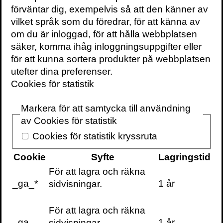
Detta, problemet med att ledare ofta
förväntar dig, exempelvis så att den känner av
avkrävs ett fokus både på framtiden och
vilket språk som du föredrar, för att känna av
här-och-nu, är ett klassiskt exempel av de
om du är inloggad, för att hålla webbplatsen
ledarskapets motsägelsefulla krav jag
säker, komma ihåg inloggningsuppgifter eller
diskuterar i min bok
Ledarskapsparadoxen
.
för att kunna sortera produkter på webbplatsen
Även om vi ofta diskuterar ledarskap som
utefter dina preferenser.
något man kan hantera med hjälp av ett
Cookies för statistik
par klämmiga slagord och en lista med fem
(eller sju, eller nio) saker att hantera så är
Markera för att samtycka till användning
inte riktigt ledarskap tillnärmelsevis så här
av Cookies för statistik
enkelt.
Cookies för statistik kryssruta
Tvärtom, den stora utmaningen i ledarskap
Cookie
Syfte
Lagringstid
är faktiskt hur ofta ledare förväntas göra två
För att lagra och räkna
diametralt motsatta saker på samma gång.
_ga_*
1 år
sidvisningar.
Ledare skall vara bestämda, men samtidigt
För att lagra och räkna
följsamma. De skall jobba analytiskt och
_ga
1 år
sidvisningar.