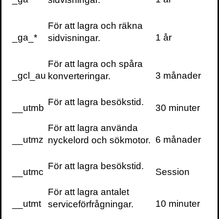
leda med data, men samtidigt bejaka sina
känslor och lita på sin intuition. Ledare skall
lyssna och skapa konsensus, samtidigt
För att lagra och räkna
_ga_*
1 år
som de skall realisera sin egen vision och
sidvisningar.
ha en vilja av stål. Inte undra på att många
ledare tycker att det kan bli lite mycket…
För att lagra och spåra
_gcl_au
3 månader
konverteringar.
Idag, i vår globala
För att lagra besökstid.
pandemi, sitter tusentals
__utmb
30 minuter
ledare isolerade, försöker
För att lagra använda
leda sina organisationer
__utmz
6 månader
nyckelord och sökmotor.
med hjälp av videomöten
och massor av email, och
För att lagra besökstid.
__utmc
Session
känner sig ytterst
För att lagra antalet
stressade.
__utmt
10 minuter
serviceförfrågningar.