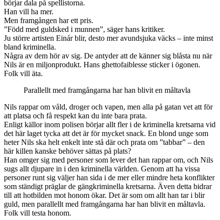
börjar dala på spellistorna.
Han vill ha mer.
Men framgången har ett pris.
”Född med guldsked i munnen”, säger hans kritiker.
Ju större artisten Einár blir, desto mer avundsjuka väcks – inte minst
bland kriminella.
Några av dem hör av sig. De antyder att de känner sig blåsta nu när
Nils är en miljonprodukt. Hans ghettofaiblesse sticker i ögonen.
Folk vill äta.
Parallellt med framgångarna har han blivit en måltavla
Nils rappar om våld, droger och vapen, men alla på gatan vet att för
att platsa och få respekt kan du inte bara prata.
Enligt källor inom polisen börjar allt fler i de kriminella kretsarna vid
det här laget tycka att det är för mycket snack. En blond unge som
heter Nils ska helt enkelt inte stå där och prata om ”tabbar” – den
här killen kanske behöver sättas på plats?
Han omger sig med personer som lever det han rappar om, och Nils
sugs allt djupare in i den kriminella världen. Genom att ha vissa
personer runt sig väljer han sida i de mer eller mindre heta konflikter
som ständigt präglar de gängkriminella kretsarna. Även detta bidrar
till att hotbilden mot honom ökar. Det är som om allt han tar i blir
guld, men parallellt med framgångarna har han blivit en måltavla.
Folk vill testa honom.