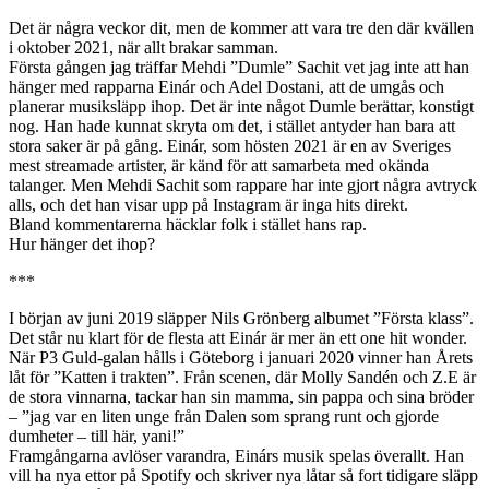
Det är några veckor dit, men de kommer att vara tre den där kvällen
i oktober 2021, när allt brakar samman.
Första gången jag träffar Mehdi ”Dumle” Sachit vet jag inte att han
hänger med rapparna Einár och Adel Dostani, att de umgås och
planerar musiksläpp ihop. Det är inte något Dumle berättar, konstigt
nog. Han hade kunnat skryta om det, i stället antyder han bara att
stora saker är på gång. Einár, som hösten 2021 är en av Sveriges
mest streamade artister, är känd för att samarbeta med okända
talanger. Men Mehdi Sachit som rappare har inte gjort några avtryck
alls, och det han visar upp på Instagram är inga hits direkt.
Bland kommentarerna häcklar folk i stället hans rap.
Hur hänger det ihop?
***
I början av juni 2019 släpper Nils Grönberg albumet ”Första klass”.
Det står nu klart för de flesta att Einár är mer än ett one hit wonder.
När P3 Guld-galan hålls i Göteborg i januari 2020 vinner han Årets
låt för ”Katten i trakten”. Från scenen, där Molly Sandén och Z.E är
de stora vinnarna, tackar han sin mamma, sin pappa och sina bröder
– ”jag var en liten unge från Dalen som sprang runt och gjorde
dumheter – till här, yani!”
Framgångarna avlöser varandra, Einárs musik spelas överallt. Han
vill ha nya ettor på Spotify och skriver nya låtar så fort tidigare släpp