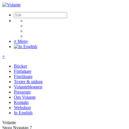
≡
Meny
×
Böcker
Författare
Föreläsare
Texter & utdrag
Volantebloggen
Pressrum
Om Volante
Kontakt
Webshop
In English
Volante
Stora Nygatan 7