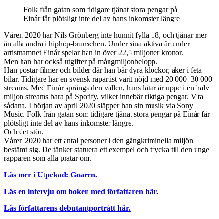
Folk från gatan som tidigare tjänat stora pengar på
Einár får plötsligt inte del av hans inkomster längre
Våren 2020 har Nils Grönberg inte hunnit fylla 18, och tjänar mer
än alla andra i hiphop-branschen. Under sina aktiva år under
artistnamnet Einár spelar han in över 22,5 miljoner kronor.
Men han har också utgifter på mångmiljonbelopp.
Han postar filmer och bilder där han bär dyra klockor, åker i feta
bilar. Tidigare har en svensk rapartist varit nöjd med 20 000–30 000
streams. Med Einár sprängs den vallen, hans låtar är uppe i en halv
miljon streams bara på Spotify, vilket innebär riktiga pengar. Vita
sådana. I början av april 2020 släpper han sin musik via Sony
Music. Folk från gatan som tidigare tjänat stora pengar på Einár får
plötsligt inte del av hans inkomster längre.
Och det stör.
Våren 2020 har ett antal personer i den gängkriminella miljön
bestämt sig. De tänker statuera ett exempel och trycka till den unge
rapparen som alla pratar om.
Läs mer i Utpekad: Goaren.
Läs en intervju om boken med författaren här.
Läs författarens debutantporträtt här.