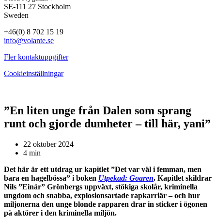
SE-111 27 Stockholm
Sweden
+46(0) 8 702 15 19
info@volante.se
Fler kontaktuppgifter
Cookieinställningar
”En liten unge från Dalen som sprang
runt och gjorde dumheter – till här, yani”
22 oktober 2024
4 min
Det här är ett utdrag ur kapitlet ”Det var väl i femman, men
bara en hagelbössa” i boken
Utpekad: Goaren
. Kapitlet skildrar
Nils ”Einár” Grönbergs uppväxt, stökiga skolår, kriminella
ungdom och snabba, explosionsartade rapkarriär – och hur
miljonerna den unge blonde rapparen drar in sticker i ögonen
på aktörer i den kriminella miljön.