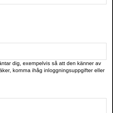
ntar dig, exempelvis så att den känner av
säker, komma ihåg inloggningsuppgifter eller
KONTAKTA OSS
Volante
Stora Nygatan 7
SE-111 27 Stockholm