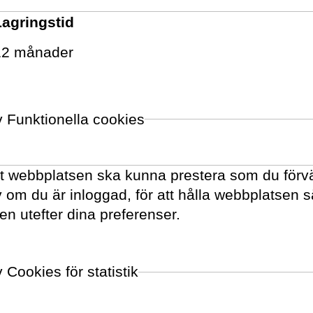
ool (tidigare Handelshøjskolen i
Lagringstid
12 månader
v Funktionella cookies
tt webbplatsen ska kunna prestera som du förvä
av om du är inloggad, för att hålla webbplatsen 
en utefter dina preferenser.
VOLANTE PÅ
TWITTER
 Cookies för statistik
VILL DU FÅ VÅRT NYHETSBREV?