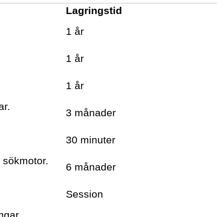
Information om böcker,
Lagringstid
föreläsningar och
1 år
evenemang levereras
ungefär en gång i veckan till
1 år
din inbox
1 år
ar.
3 månader
30 minuter
h sökmotor.
6 månader
Session
ngar.