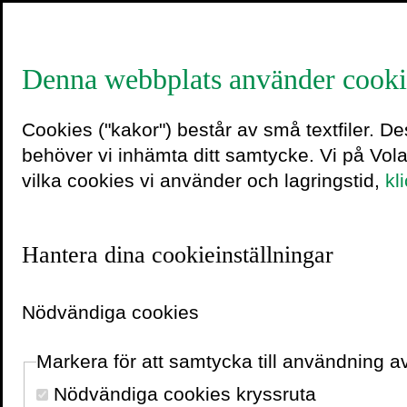
Denna webbplats använder cooki
Tor Nørr
Cookies ("kakor") består av små textfiler. D
behöver vi inhämta ditt samtycke. Vi på Vol
vilka cookies vi använder och lagringstid,
kl
Tor Nørretranders är förf
föredragshållare med me
decennier känd som en h
Hantera dina cookieinställningar
vetenskapens roll i kultur
och med utgivningen av 
Nödvändiga cookies
där han presenterar olik
medvetandet, samt utvec
Markera för att samtycka till användning 
exformation.
Nödvändiga cookies kryssruta
Sedan år 2003 är Tor Nø