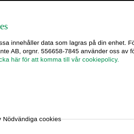
es
etranders
essa innehåller data som lagras på din enhet. F
ante AB, orgnr. 556658-7845 använder oss av fö
icka här för att komma till vår cookiepolicy.
attare, vetenskapsjournalist,
ra. I Danmark är han sedan
ögkvalitativ berättare om
en. I Sverige blev han riktigt känd i
den fantastiska boken Märk världen
a teorier om det mänskliga
klar och beskriver begreppet
av Nödvändiga cookies
rretranders adjungerad professor på