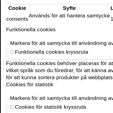
Copenhagen Business Sch
Cookie
Syfte
København).
Används för att hantera samtycke
consents
Funktionella cookies
Pressbilder
Markera för att samtycka till användning a
Funktionella cookies kryssruta
Skriv ut sidan
Funktionella cookies behöver placeras för a
vilket språk som du föredrar, för att känna 
för att kunna sortera produkter på webbplats
Cookies för statistik
VOLANTE PÅ
FACEBOOK
Markera för att samtycka till användning av
Cookies för statistik kryssruta