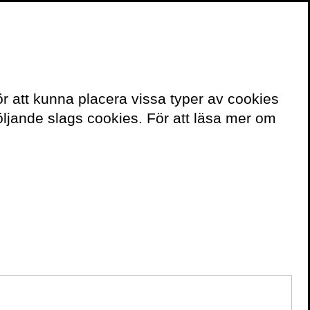
≡
Meny
ör att kunna placera vissa typer av cookies
Kontakt
ljande slags cookies. För att läsa mer om
För bokning av
författaren mejla
speakers@volante.se
.
FÖLJ
Twitter
Webbplats
BÖCKER
Den generösa människan