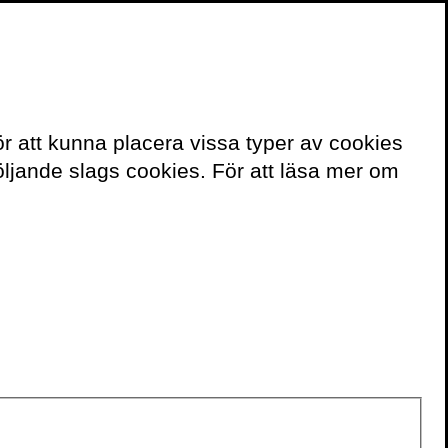
≡
Meny
ör att kunna placera vissa typer av cookies
Kontakt
ljande slags cookies. För att läsa mer om
För bokning av
författaren mejla
speakers@volante.se
.
FÖLJ
Twitter
Webbplats
BÖCKER