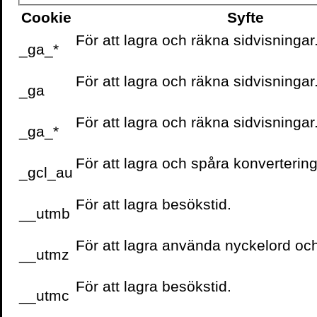
internet
(2012).
Cookie
Syfte
För att lagra och räkna sidvisningar
_ga_*
Pressbilder
För att lagra och räkna sidvisningar
_ga
För att lagra och räkna sidvisningar
_ga_*
Skriv ut sidan
För att lagra och spåra konvertering
_gcl_au
För att lagra besökstid.
__utmb
VOLANTE PÅ
FACEBOOK
För att lagra använda nyckelord oc
__utmz
För att lagra besökstid.
__utmc