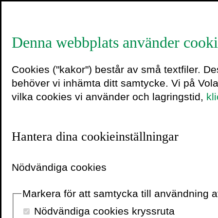
Denna webbplats använder cooki
Pelle Sni
Cookies ("kakor") består av små textfiler. D
behöver vi inhämta ditt samtycke. Vi på Vol
vilka cookies vi använder och lagringstid,
kl
Pelle Snickars intresser
och historia. Han har bed
Hantera dina cookieinställningar
mellan kulturhistorisk m
även varit verksam som f
akademin. Snickars har t
Nödvändiga cookies
regelbundet medverkat 
hundratal artiklar, framfö
Markera för att samtycka till användning
en ofta anlitad föreläsare
Nödvändiga cookies kryssruta