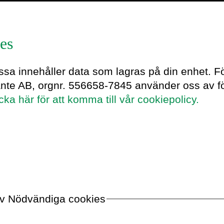
es
ckars
essa innehåller data som lagras på din enhet. F
ante AB, orgnr. 556658-7845 använder oss av fö
icka här för att komma till vår cookiepolicy.
ar sig för mediesamhällets samtid –
rivit forskning i skärningspunkten
edieforskning och digitala medier, men
litigt mediedebattör utanför
ill exempel under snart femton års tid
i
Svenska Dagbladet
och där skrivit ett
r allt om digitala frågor. Han är också
 av Nödvändiga cookies
 och tillfrågad expert i olika