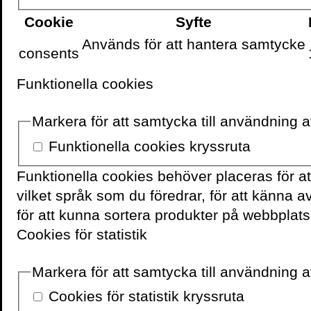
mediesammanhang.
Cookie
Syfte
Snickars var tidigare ve
Används för att hantera samtycke
consents
ljud- och bildarkiv – un
samma tjänst på Kungliga 
Funktionella cookies
han arbete; nu är han pr
kommunikationsvetenskap
Markera för att samtycka till användning 
humaniora på institution
Funktionella cookies kryssruta
vid Umeå universitet. Han
HUMlab. Snickars dispu
Funktionella cookies behöver placeras för a
publicerat ett femtontal b
vilket språk som du föredrar, för att känna 
forskningsantologier i b
för att kunna sortera produkter på webbplats
tidigare var vetenskapli
Cookies för statistik
titlarna kan nämnas:
Eft
Markera för att samtycka till användning av
Schein
(2010) och
The 
förlag har han tidigare 
Cookies för statistik kryssruta