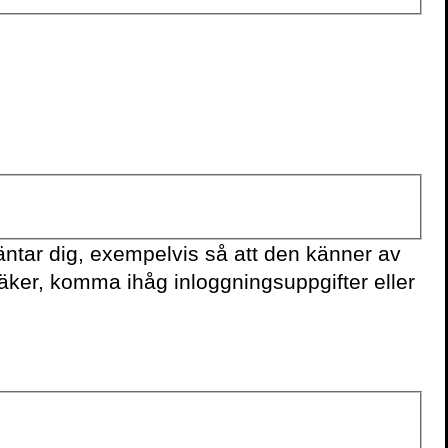
Digitalism
Myten om internet
ntar dig, exempelvis så att den känner av
säker, komma ihåg inloggningsuppgifter eller