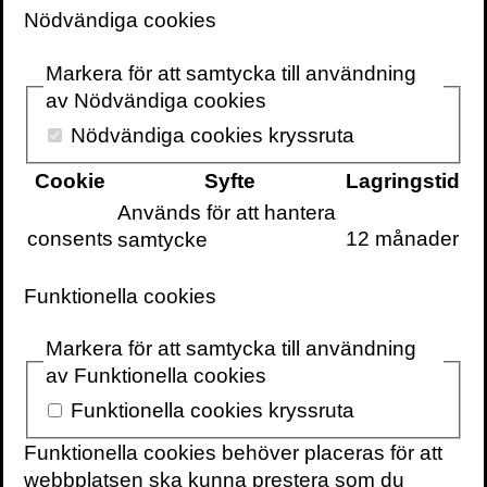
Volante
Nödvändiga cookies
Markera för att samtycka till användning
av Nödvändiga cookies
Nödvändiga cookies kryssruta
VOLANTE PÅ
VOLANTE PÅ
TWITTER
Cookie
Syfte
Lagringstid
FACEBOOK
Används för att hantera
VILL DU FÅ VÅRT
consents
12 månader
samtycke
NYHETSBREV?
Information om
Funktionella cookies
böcker,
föreläsningar och
Markera för att samtycka till användning
evenemang
av Funktionella cookies
levereras ungefär
Funktionella cookies kryssruta
en gång i veckan
till din inbox
Funktionella cookies behöver placeras för att
webbplatsen ska kunna prestera som du