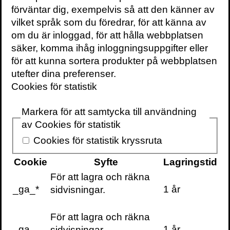
förväntar dig, exempelvis så att den känner av
vilket språk som du föredrar, för att känna av
om du är inloggad, för att hålla webbplatsen
säker, komma ihåg inloggningsuppgifter eller
KONTAKTA OSS
för att kunna sortera produkter på webbplatsen
utefter dina preferenser.
Volante
Cookies för statistik
Stora Nygatan 7
SE-111 27 Stockholm
Markera för att samtycka till användning
Sweden
av Cookies för statistik
+46(0) 8 702 15 19
Cookies för statistik kryssruta
info@volante.se
Cookie
Syfte
Lagringstid
Fler kontaktuppgifter
För att lagra och räkna
_ga_*
1 år
sidvisningar.
Cookieinställningar
För att lagra och räkna
_ga
1 år
sidvisningar.