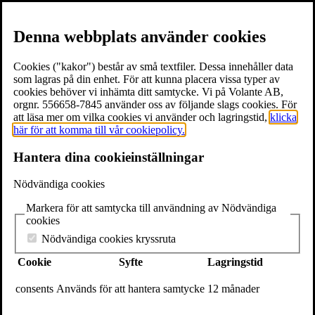
Denna webbplats använder cookies
Cookies ("kakor") består av små textfiler. Dessa innehåller data
som lagras på din enhet. För att kunna placera vissa typer av
cookies behöver vi inhämta ditt samtycke. Vi på Volante AB,
≡
Meny
orgnr. 556658-7845 använder oss av följande slags cookies. För
att läsa mer om vilka cookies vi använder och lagringstid,
klicka
här för att komma till vår cookiepolicy.
×
Hantera dina cookieinställningar
Böcker
Författare
Nödvändiga cookies
Föreläsare
Texter & utdrag
Markera för att samtycka till användning av Nödvändiga
Volantebloggen
cookies
Pressrum
Om Volante
Nödvändiga cookies kryssruta
Kontakt
Cookie
Syfte
Lagringstid
Webshop
In English
consents
Används för att hantera samtycke
12 månader