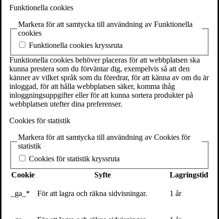
Volante
Funktionella cookies
Stora Nygatan 7
SE-111 27 Stockholm
Markera för att samtycka till användning av Funktionella
Sweden
cookies
Funktionella cookies kryssruta
+46(0) 8 702 15 19
info@volante.se
Funktionella cookies behöver placeras för att webbplatsen ska
kunna prestera som du förväntar dig, exempelvis så att den
Fler kontaktuppgifter
känner av vilket språk som du föredrar, för att känna av om du är
inloggad, för att hålla webbplatsen säker, komma ihåg
Cookieinställningar
inloggningsuppgifter eller för att kunna sortera produkter på
webbplatsen utefter dina preferenser.
31 augusti 2017
Cookies för statistik
Markera för att samtycka till användning av Cookies för
statistik
Cookies för statistik kryssruta
Cookie
Syfte
Lagringstid
_ga_*
För att lagra och räkna sidvisningar.
1 år