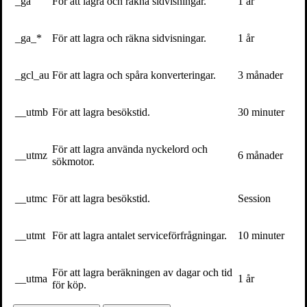
_ga
För att lagra och räkna sidvisningar.
1 år
Volante
_ga_*
För att lagra och räkna sidvisningar.
1 år
Volante på
Facebook
_gcl_au
För att lagra och spåra konverteringar.
3 månader
__utmb
För att lagra besökstid.
30 minuter
Volante på
Twitter
Vill du få vårt nyhetsbrev?
För att lagra använda nyckelord och
__utmz
6 månader
sökmotor.
Information om böcker, föreläsningar och evenemang levereras
ungefär en gång i veckan till din inbox
__utmc
För att lagra besökstid.
Session
__utmt
För att lagra antalet serviceförfrågningar.
10 minuter
Kontakta oss
För att lagra beräkningen av dagar och tid
__utma
1 år
för köp.
Volante