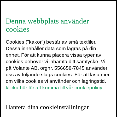
≡
Denna webbplats använder
cookies
Peter Smirnakos
Cookies ("kakor") består av små textfiler.
Peter Smirnakos (t.h.) är tillsammans med
Dessa innehåller data som lagras på din
Joel Persson (t.v.) chefredaktör och
enhet. För att kunna placera vissa typer av
grundare av tidningen
ICON
.
cookies behöver vi inhämta ditt samtycke. Vi
på Volante AB, orgnr. 556658-7845 använder
oss av följande slags cookies. För att läsa mer
Pressbilder
om vilka cookies vi använder och lagringstid,
klicka här för att komma till vår cookiepolicy.
Skriv ut sidan
Hantera dina cookieinställningar