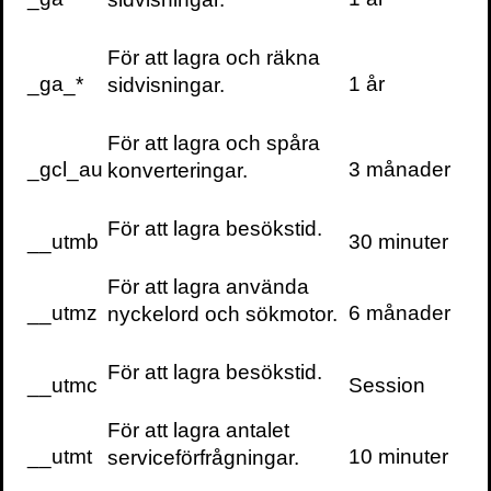
Fler kontaktuppgifter
För att lagra och räkna
Cookieinställningar
_ga_*
1 år
sidvisningar.
För att lagra och spåra
_gcl_au
3 månader
konverteringar.
För att lagra besökstid.
__utmb
30 minuter
För att lagra använda
__utmz
6 månader
nyckelord och sökmotor.
För att lagra besökstid.
__utmc
Session
För att lagra antalet
__utmt
10 minuter
serviceförfrågningar.