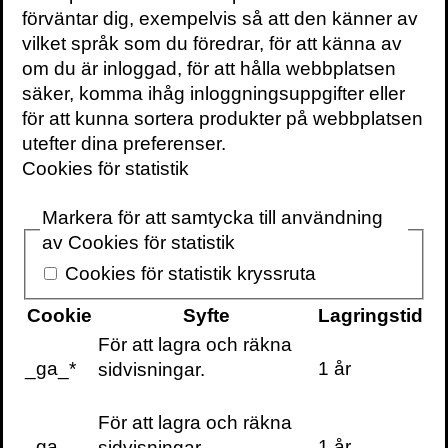
böcker,
förväntar dig, exempelvis så att den känner av
föreläsningar och
vilket språk som du föredrar, för att känna av
evenemang
om du är inloggad, för att hålla webbplatsen
levereras ungefär
säker, komma ihåg inloggningsuppgifter eller
en gång i veckan
för att kunna sortera produkter på webbplatsen
till din inbox
utefter dina preferenser.
Cookies för statistik
Markera för att samtycka till användning
av Cookies för statistik
KONTAKTA OSS
Cookies för statistik kryssruta
Volante
Cookie
Syfte
Lagringstid
Stora Nygatan 7
SE-111 27 Stockholm
För att lagra och räkna
Sweden
_ga_*
1 år
sidvisningar.
+46(0) 8 702 15 19
För att lagra och räkna
info@volante.se
_ga
1 år
sidvisningar.