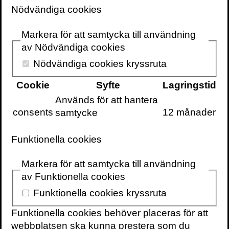
Nödvändiga cookies
Kontakt
Markera för att samtycka till användning
För bokning av författaren mejla
speakers@volante.se
.
av Nödvändiga cookies
Nödvändiga cookies kryssruta
Cookie
Syfte
Lagringstid
BÖCKER
Används för att hantera
ICON
consents
12 månader
samtycke
Funktionella cookies
Markera för att samtycka till användning
VOLANTE PÅ
VOLANTE PÅ
TWITTER
av Funktionella cookies
FACEBOOK
Funktionella cookies kryssruta
VILL DU FÅ VÅRT
NYHETSBREV?
Funktionella cookies behöver placeras för att
Information om
webbplatsen ska kunna prestera som du