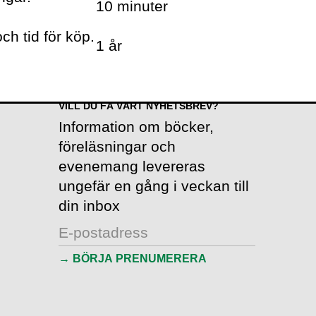
10 minuter
ch tid för köp.
1 år
VOLANTE PÅ
TWITTER
VILL DU FÅ VÅRT NYHETSBREV?
Information om böcker,
föreläsningar och
evenemang levereras
ungefär en gång i veckan till
din inbox