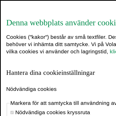
Denna webbplats använder cooki
Niklas L
Cookies ("kakor") består av små textfiler. D
behöver vi inhämta ditt samtycke. Vi på Vol
vilka cookies vi använder och lagringstid,
kl
Niklas Laninge
är psykol
Sparpsykolog. Han har b
Beslutsfällan: genomsk
Hantera dina cookieinställningar
Sedan 2011 har han hjäl
formar våra val och hur
Nödvändiga cookies
beteendevetenskaplig ku
positiva beteendeförändr
Markera för att samtycka till användning 
uttalar sig ofta som exper
Nödvändiga cookies kryssruta
människor gör som de gör,