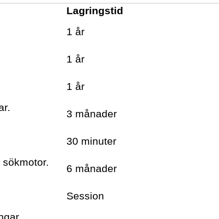
Lagringstid
1 år
1 år
1 år
ar.
3 månader
30 minuter
h sökmotor.
6 månader
Session
ngar.