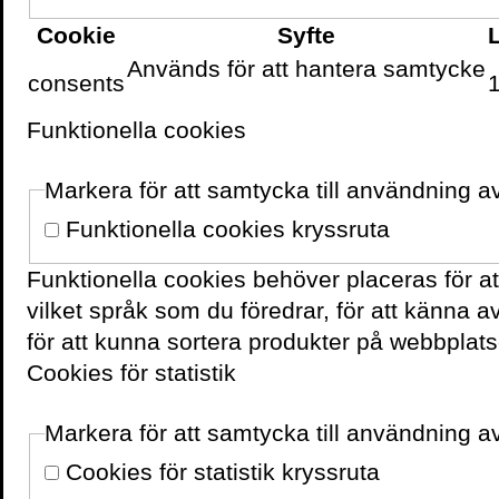
agera långsiktigt.
Cookie
Syfte
I sitt jobb som Sparpsyk
Används för att hantera samtycke
consents
företagets aktiviteter i ä
hjälpa människor konsume
Funktionella cookies
och bättre.
På uppmaning från Volan
Markera för att samtycka till användning a
veckovist nyhetsbrev, so
Funktionella cookies kryssruta
beteendeförändring med
månad.
Funktionella cookies behöver placeras för a
Lyssna när Niklas berät
vilket språk som du föredrar, för att känna 
Black Friday-fallgropar
för att kunna sortera produkter på webbplats
Cookies för statistik
Pressbilder
Markera för att samtycka till användning av
Cookies för statistik kryssruta