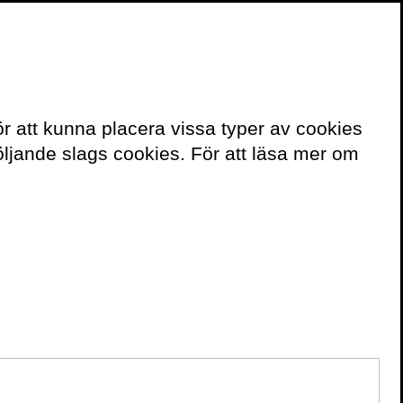
≡
Meny
ör att kunna placera vissa typer av cookies
Kontakt
ljande slags cookies. För att läsa mer om
För bokning av
författaren mejla
speakers@volante.se
.
BÖCKER
Beslutsfällan