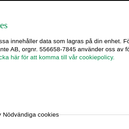
es
aninge
essa innehåller data som lagras på din enhet. F
ante AB, orgnr. 556658-7845 använder oss av fö
icka här för att komma till vår cookiepolicy.
og, författare och Sveriges första
land annat skrivit boken
åda psykologin som styr dina val
.
pt människor förstå psykologin som
 organisationer kan använda
nskap för att skapa storskalig och
ingar. Niklas skriver, debatterar och
av Nödvändiga cookies
t i syfte att skapa förståelse för varför
 och varför det ofta är svårt att