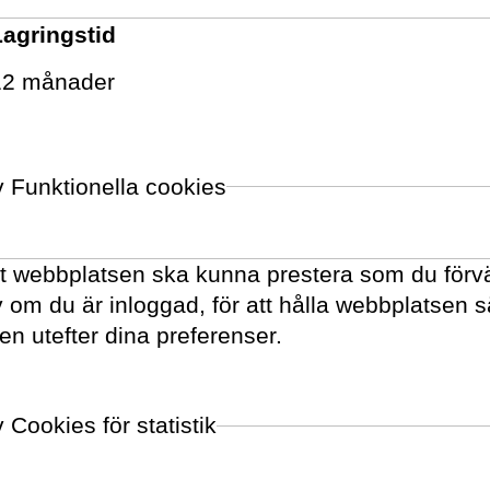
Lagringstid
olog på spartjänsten Opti sköter han
12 månader
gda och förtjänade kanaler i syfte att
ra lite mindre, och spara lite mer
tes VD startade Niklas 2019 ett
v Funktionella cookies
m idag är nordens största om just
 närmare 50 000 läsningar per
tt webbplatsen ska kunna prestera som du förvä
tar om hur man undviker de vanligaste
av om du är inloggad, för att hålla webbplatsen 
na
här.
en utefter dina preferenser.
 Cookies för statistik