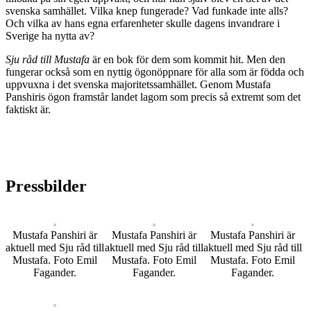
svenska samhället. Vilka knep fungerade? Vad funkade inte alls?
Och vilka av hans egna erfarenheter skulle dagens invandrare i
Sverige ha nytta av?
Sju rå
d till Mustafa
är en bok för dem som kommit hit. Men den
fungerar också som en nyttig ögonöppnare för alla som är födda och
uppvuxna i det svenska majoritetssamhället. Genom Mustafa
Panshiris ögon framstår landet lagom som precis så extremt som det
faktiskt är.
Pressbilder
Mustafa Panshiri är
Mustafa Panshiri är
Mustafa Panshiri är
aktuell med Sju råd till
aktuell med Sju råd till
aktuell med Sju råd till
Mustafa. Foto Emil
Mustafa. Foto Emil
Mustafa. Foto Emil
Fagander.
Fagander.
Fagander.