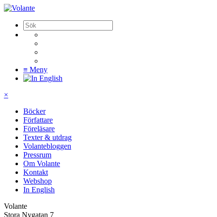
≡
Meny
×
Böcker
Författare
Föreläsare
Texter & utdrag
Volantebloggen
Pressrum
Om Volante
Kontakt
Webshop
In English
Volante
Stora Nygatan 7