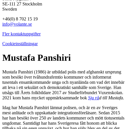
SE-111 27 Stockholm
Sweden
+46(0) 8 702 15 19
info@volante.se
Fler kontaktuppgifter
Cookieinställningar
Mustafa Panshiri
Mustafa Panshiri (1986) är
utbildad polis med afghanskt ursprung
som besökt över tvåhundrafemtio kommuner och informerat
tusentals ensamkommande unga och nyanlända om vad det innebär
att leva i ett sekulärt och demokratiskt samhälle som Sverige. Han
utsågs till Årets folkbildare 2017 av Studieförbundet Vuxenskolan.
2021 kom hans mycket uppmärksammade bok
Sju rå
d till Mustafa.
Idag har Mustafa Panshiri lämnat polisen, och är en av Sveriges
mest anlitade och uppskattade integrationsföreläsare. Sedan 2015
har han besökt över 250 av landets kommuner och mött tiotusentals
ungdomar. Samtidigt har hans Sverigeresa fått honom att blicka
tillbaka på sin egen uppväxt, och hur han själv blev en del av det