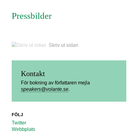
Pressbilder
Skriv ut sidan
Kontakt
För bokning av författaren mejla
speakers@volante.se
.
FÖLJ
Twitter
Webbplats