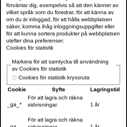
förväntar dig, exempelvis så att den känner av
vilket språk som du föredrar, för att känna av
om du är inloggad, för att hålla webbplatsen
säker, komma ihåg inloggningsuppgifter eller
KONTAKTA OSS
för att kunna sortera produkter på webbplatsen
utefter dina preferenser.
Volante
Cookies för statistik
Stora Nygatan 7
SE-111 27 Stockholm
Markera för att samtycka till användning
Sweden
av Cookies för statistik
+46(0) 8 702 15 19
Cookies för statistik kryssruta
info@volante.se
Cookie
Syfte
Lagringstid
Fler kontaktuppgifter
För att lagra och räkna
_ga_*
1 år
sidvisningar.
Cookieinställningar
För att lagra och räkna
_ga
1 år
sidvisningar.