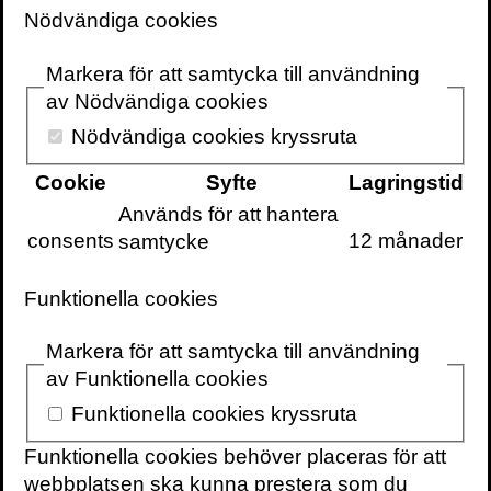
Volante
Nödvändiga cookies
Markera för att samtycka till användning
av Nödvändiga cookies
Nödvändiga cookies kryssruta
VOLANTE PÅ
VOLANTE PÅ
TWITTER
Cookie
Syfte
Lagringstid
FACEBOOK
Används för att hantera
VILL DU FÅ VÅRT
consents
12 månader
samtycke
NYHETSBREV?
Information om
Funktionella cookies
böcker,
föreläsningar och
Markera för att samtycka till användning
evenemang
av Funktionella cookies
levereras ungefär
Funktionella cookies kryssruta
en gång i veckan
till din inbox
Funktionella cookies behöver placeras för att
webbplatsen ska kunna prestera som du