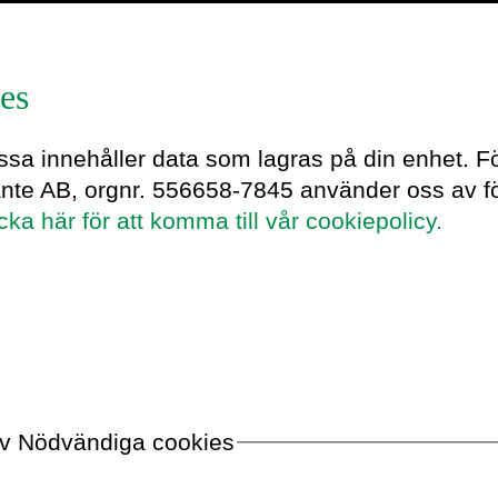
es
idström
essa innehåller data som lagras på din enhet. F
ante AB, orgnr. 556658-7845 använder oss av fö
icka här för att komma till vår cookiepolicy.
t
 av Nödvändiga cookies