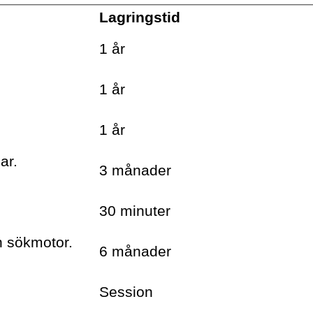
Lagringstid
.
1 år
.
1 år
.
1 år
ar.
3 månader
30 minuter
h sökmotor.
6 månader
Session