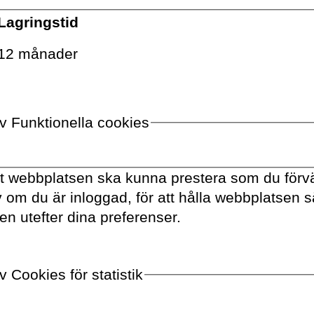
Lagringstid
12 månader
VOLANTE PÅ
TWITTER
VILL DU FÅ VÅRT NYHETSBREV?
av Funktionella cookies
Information om böcker,
föreläsningar och
tt webbplatsen ska kunna prestera som du förvä
evenemang levereras
av om du är inloggad, för att hålla webbplatsen 
ungefär en gång i veckan till
en utefter dina preferenser.
din inbox
 Cookies för statistik