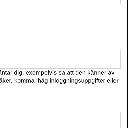
KONTAKTA OSS
Volante
Stora Nygatan 7
SE-111 27 Stockholm
Sweden
ntar dig, exempelvis så att den känner av
säker, komma ihåg inloggningsuppgifter eller
+46(0) 8 702 15 19
info@volante.se
Fler kontaktuppgifter
Cookieinställningar