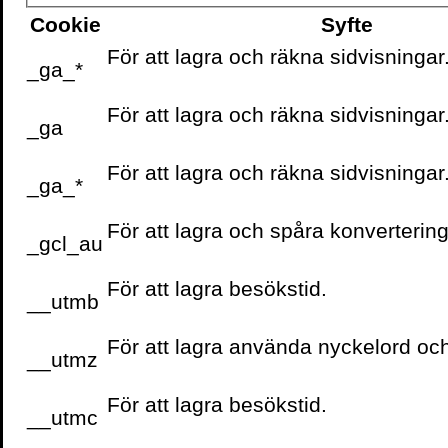
Fotograf: Ninni Anderss
Cookie
Syfte
För att lagra och räkna sidvisningar
Skriv ut sidan
_ga_*
För att lagra och räkna sidvisningar
_ga
För att lagra och räkna sidvisningar
_ga_*
VOLANTE PÅ
FACEBOOK
För att lagra och spåra konvertering
_gcl_au
För att lagra besökstid.
__utmb
För att lagra använda nyckelord oc
__utmz
För att lagra besökstid.
__utmc