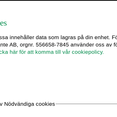
es
arsson
essa innehåller data som lagras på din enhet. F
ante AB, orgnr. 556658-7845 använder oss av fö
icka här för att komma till vår cookiepolicy.
 arbetar som kulturråd vid Sveriges
DC. Hon är medgrundare till
iska där hon även arbetat under
bland annat som initiativtagare till
 av Nödvändiga cookies
tivtagarna till #Arkivism och
museets utveckling av