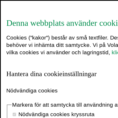
Denna webbplats använder cooki
Helene L
Cookies ("kakor") består av små textfiler. D
behöver vi inhämta ditt samtycke. Vi på Vol
vilka cookies vi använder och lagringstid,
kl
Pousette
Hantera dina cookieinställningar
Helene Larsson Pousette
ambassad i Washington 
Nödvändiga cookies
Stockholms Kvinnohistor
museets uppbyggnadsfas; 
Markera för att samtycka till användning
History Labs, en av initia
Nödvändiga cookies kryssruta
Arkivutgrävningar, och 