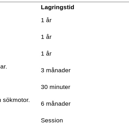
on
Lagringstid
.
1 år
.
1 år
.
1 år
VOLANTE PÅ
TWITTER
ar.
3 månader
VILL DU FÅ VÅRT NYHETSBREV?
Information om böcker,
30 minuter
föreläsningar och
evenemang levereras
h sökmotor.
6 månader
ungefär en gång i veckan till
din inbox
Session