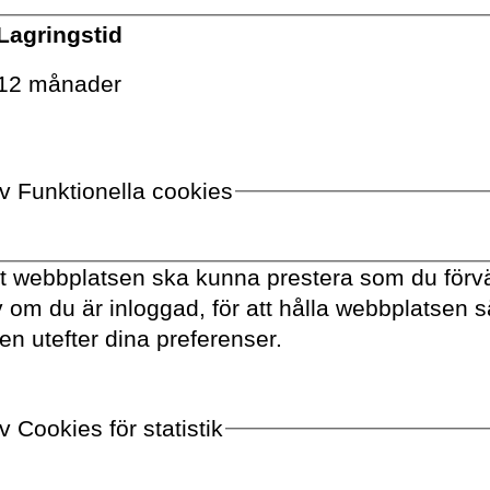
 Helene är medredaktör för boken
Lagringstid
021).
12 månader
20 år i museibranschen, på
riska museet och
Hon curerade bl.a. den omskrivna
av Funktionella cookies
ry Unfolds – samtidskonst möter
useet, och hösten 2021 kommer
t. Hon har även arbetat med
tt webbplatsen ska kunna prestera som du förvä
urråd vid Sveriges ambassad i
av om du är inloggad, för att hålla webbplatsen 
 Svenska institutet.
en utefter dina preferenser.
 Cookies för statistik