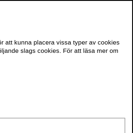
≡
Meny
ör att kunna placera vissa typer av cookies
Kontakt
ljande slags cookies. För att läsa mer om
För bokning av
författaren mejla
speakers@volante.se
.
BÖCKER
Arkivism: En handbok