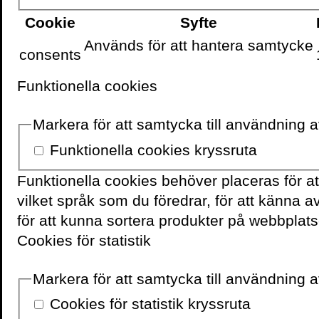
samtidsdokumentationer.
Cookie
Syfte
Arkivism: En handbok (2
Används för att hantera samtycke
consents
Hon har arbetat mer än 
Funktionella cookies
Riksutställningar, Histo
Riksantikvarieämbetet. 
Markera för att samtycka till användning 
konstutställningen
Histo
historia
på Historiska m
Funktionella cookies kryssruta
hennes bok ut om arbete
Funktionella cookies behöver placeras för a
kulturdiplomati som kult
vilket språk som du föredrar, för att känna 
Belgrad, Serbien och vid
för att kunna sortera produkter på webbplats
Cookies för statistik
Pressbilder
Markera för att samtycka till användning av
Cookies för statistik kryssruta