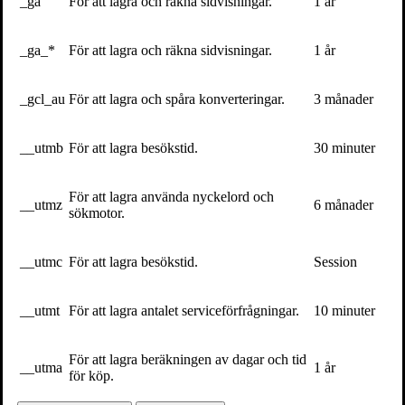
_ga
För att lagra och räkna sidvisningar.
1 år
Skriv ut sidan
_ga_*
För att lagra och räkna sidvisningar.
1 år
Kontakt
För bokning av författaren mejla
speakers@volante.se
.
_gcl_au
För att lagra och spåra konverteringar.
3 månader
Följ
__utmb
För att lagra besökstid.
30 minuter
Facebook
För att lagra använda nyckelord och
Böcker
__utmz
6 månader
sökmotor.
Mitt eget race
__utmc
För att lagra besökstid.
Session
Volante på
Facebook
__utmt
För att lagra antalet serviceförfrågningar.
10 minuter
Volante på
Twitter
För att lagra beräkningen av dagar och tid
__utma
1 år
för köp.
Vill du få vårt nyhetsbrev?