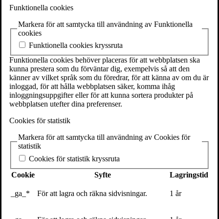
SE-111 27 Stockholm
Funktionella cookies
Sweden
Markera för att samtycka till användning av Funktionella
+46(0) 8 702 15 19
cookies
info@volante.se
Funktionella cookies kryssruta
Fler kontaktuppgifter
Funktionella cookies behöver placeras för att webbplatsen ska
kunna prestera som du förväntar dig, exempelvis så att den
Cookieinställningar
känner av vilket språk som du föredrar, för att känna av om du är
inloggad, för att hålla webbplatsen säker, komma ihåg
Fredrik Kessiakoff
inloggningsuppgifter eller för att kunna sortera produkter på
webbplatsen utefter dina preferenser.
Cookies för statistik
Fredrik Kessiakoff är en av Sveriges mest framgångsrika
proffscyklister. Han har tävlat inom både mountainbike och
Markera för att samtycka till användning av Cookies för
landsvägscykling. Han har bland annat vunnit VM- brons i
statistik
mountainbike, Österrike runt på landsväg och en etapp under Vuelta
Espana. 2012 fick han bära den prickiga bergatröjan i Tour de
Cookies för statistik kryssruta
France under åtta etapper, som första svensk på tre decennier.
Cookie
Syfte
Lagringstid
Pressbilder
_ga_*
För att lagra och räkna sidvisningar.
1 år