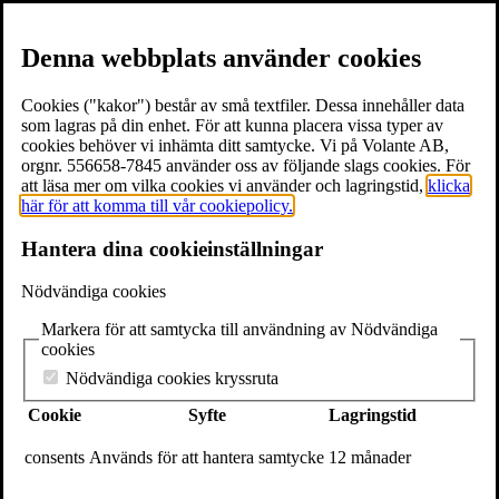
Denna webbplats använder cookies
Cookies ("kakor") består av små textfiler. Dessa innehåller data
som lagras på din enhet. För att kunna placera vissa typer av
cookies behöver vi inhämta ditt samtycke. Vi på Volante AB,
≡
Meny
orgnr. 556658-7845 använder oss av följande slags cookies. För
att läsa mer om vilka cookies vi använder och lagringstid,
klicka
här för att komma till vår cookiepolicy.
×
Hantera dina cookieinställningar
Böcker
Författare
Nödvändiga cookies
Föreläsare
Texter & utdrag
Markera för att samtycka till användning av Nödvändiga
Volantebloggen
cookies
Pressrum
Om Volante
Nödvändiga cookies kryssruta
Kontakt
Cookie
Syfte
Lagringstid
Webshop
In English
consents
Används för att hantera samtycke
12 månader
Volante
Stora Nygatan 7