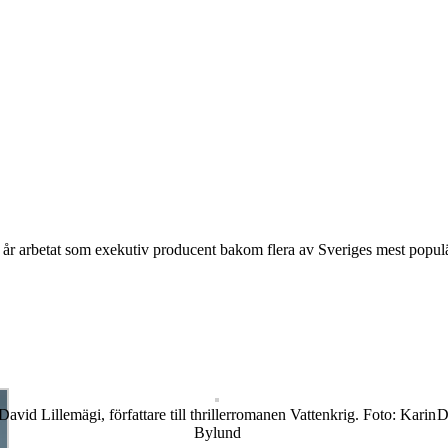
r arbetat som exekutiv producent bakom flera av Sveriges mest populär
David Lillemägi, författare till thrillerromanen Vattenkrig. Foto: Karin
D
Bylund