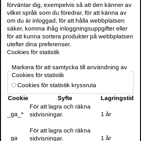
förväntar dig, exempelvis så att den känner av
vilket språk som du föredrar, för att känna av
om du är inloggad, för att hålla webbplatsen
säker, komma ihåg inloggningsuppgifter eller
VOLANTE PÅ
FACEBOOK
VOLANTE PÅ
TWITTER
för att kunna sortera produkter på webbplatsen
utefter dina preferenser.
VILL DU FÅ VÅRT
Cookies för statistik
NYHETSBREV?
Information om
Markera för att samtycka till användning av
böcker,
Cookies för statistik
föreläsningar och
evenemang
Cookies för statistik kryssruta
levereras ungefär
Cookie
Syfte
Lagringstid
en gång i veckan till
För att lagra och räkna
din inbox
_ga_*
1 år
sidvisningar.
För att lagra och räkna
_ga
1 år
sidvisningar.