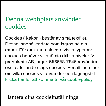
≡
Denna webbplats använder
cookies
Atul Gawande
Cookies ("kakor") består av små textfiler.
Atul Gawande är praktiserande kirurg,
Dessa innehåller data som lagras på din
professor vid Harvard Medical School och
enhet. För att kunna placera vissa typer av
författare. Han har skrivit ett flertal
cookies behöver vi inhämta ditt samtycke. Vi
bästsäljande böcker och har sedan 1998
på Volante AB, orgnr. 556658-7845 använder
varit skribent i
The New Yorker
.
Att vara
oss av följande slags cookies. För att läsa mer
dödlig
är den första boken av Atul Gawande
om vilka cookies vi använder och lagringstid,
att ges ut på svenska.
klicka här för att komma till vår cookiepolicy.
Pressbilder
Hantera dina cookieinställningar