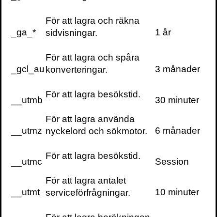
KONTAKTA OSS
För att lagra och räkna
Volante
_ga_*
1 år
sidvisningar.
Stora Nygatan 7
SE-111 27 Stockholm
För att lagra och spåra
Sweden
_gcl_au
3 månader
konverteringar.
+46(0) 8 702 15 19
info@volante.se
För att lagra besökstid.
__utmb
30 minuter
Fler kontaktuppgifter
För att lagra använda
Cookieinställningar
__utmz
6 månader
nyckelord och sökmotor.
För att lagra besökstid.
__utmc
Session
För att lagra antalet
__utmt
10 minuter
serviceförfrågningar.