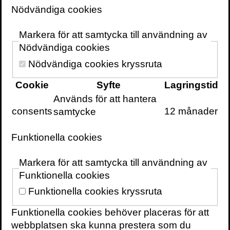
Nödvändiga cookies
Skriv ut sidan
Markera för att samtycka till användning av
Nödvändiga cookies
Nödvändiga cookies kryssruta
Kontakt
För bokning av författaren mejla
Cookie
Syfte
Lagringstid
speakers@volante.se
.
Används för att hantera
consents
12 månader
samtycke
FÖLJ
Funktionella cookies
Facebook
Twitter
Markera för att samtycka till användning av
Webbplats
Funktionella cookies
Funktionella cookies kryssruta
BÖCKER
Att vara dödlig
Funktionella cookies behöver placeras för att
webbplatsen ska kunna prestera som du