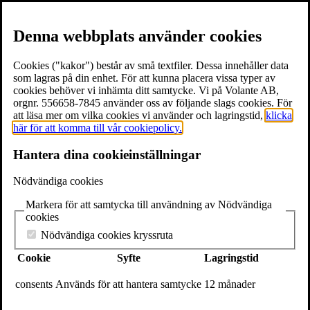
Denna webbplats använder cookies
Cookies ("kakor") består av små textfiler. Dessa innehåller data
som lagras på din enhet. För att kunna placera vissa typer av
cookies behöver vi inhämta ditt samtycke. Vi på Volante AB,
≡
Meny
orgnr. 556658-7845 använder oss av följande slags cookies. För
att läsa mer om vilka cookies vi använder och lagringstid,
klicka
här för att komma till vår cookiepolicy.
×
Hantera dina cookieinställningar
Böcker
Författare
Nödvändiga cookies
Föreläsare
Texter & utdrag
Markera för att samtycka till användning av Nödvändiga
Volantebloggen
cookies
Pressrum
Om Volante
Nödvändiga cookies kryssruta
Kontakt
Cookie
Syfte
Lagringstid
Webshop
In English
consents
Används för att hantera samtycke
12 månader
Volante
Stora Nygatan 7