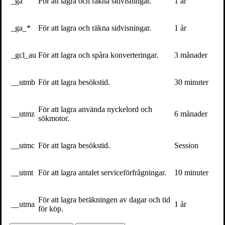
_ga
För att lagra och räkna sidvisningar.
1 år
författarna till boken
författarna till boken
författarna till boken
Den sista lögnen
Den sista lögnen
Den sista lögnen
(2026). Foto: Emil
(2026). Foto: Emil
(2026). Foto: Emil
_ga_*
För att lagra och räkna sidvisningar.
1 år
Fagander.
Fagander.
Fagander.
_gcl_au
För att lagra och spåra konverteringar.
3 månader
Patrik Oksanen och
Andreas Edevald, en
Patrik Oksanen, en av
Andreas Edevald,
av författarna till
författarna till boken
författarna till boken
boken Den sista
Den sista lögnen
__utmb
För att lagra besökstid.
30 minuter
Den sista lögnen
lögnen (2026). Foto:
(2026). Foto: Emil
(2026). Foto: Emil
Emil Fagander.
Fagander.
Fagander.
För att lagra använda nyckelord och
__utmz
6 månader
sökmotor.
Skriv ut sidan
Kontakt
__utmc
För att lagra besökstid.
Session
För bokning av författaren mejla
speakers@volante.se
.
__utmt
För att lagra antalet serviceförfrågningar.
10 minuter
Böcker
För att lagra beräkningen av dagar och tid
__utma
1 år
Den sista lögnen
för köp.
Volante på
Facebook