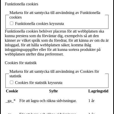
SE-111 27 Stockholm
Funktionella cookies
Sweden
Markera för att samtycka till användning av Funktionella
+46(0) 8 702 15 19
cookies
info@volante.se
Funktionella cookies kryssruta
Fler kontaktuppgifter
Funktionella cookies behöver placeras för att webbplatsen ska
kunna prestera som du förväntar dig, exempelvis så att den
Cookieinställningar
känner av vilket språk som du föredrar, för att känna av om du är
inloggad, för att hålla webbplatsen säker, komma ihåg
Andreas Edevald
inloggningsuppgifter eller för att kunna sortera produkter på
webbplatsen utefter dina preferenser.
Cookies för statistik
Andreas Edevald har varit diplomat i Kina och Ukraina, och är idag
verksam som senior analytiker på en försvarsmyndighet.
Markera för att samtycka till användning av Cookies för
Tillsammans med
Patrik Oksanen
är Andreas medförfattare till
statistik
boken
Den sista lögnen
, som också är hans första bok.
Cookies för statistik kryssruta
Pressbilder
Cookie
Syfte
Lagringstid
_ga_*
För att lagra och räkna sidvisningar.
1 år
Patrik Oksanen och
Andreas Edevald och
Patrik Oksanen och
Andreas Edevald,
Patrik Oksanen,
Andreas Edevald,