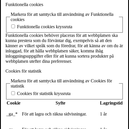
Volante
Funktionella cookies
Stora Nygatan 7
SE-111 27 Stockholm
Markera för att samtycka till användning av Funktionella
Sweden
cookies
Funktionella cookies kryssruta
+46(0) 8 702 15 19
info@volante.se
Funktionella cookies behöver placeras för att webbplatsen ska
kunna prestera som du förväntar dig, exempelvis så att den
Fler kontaktuppgifter
känner av vilket språk som du föredrar, för att känna av om du är
inloggad, för att hålla webbplatsen säker, komma ihåg
Cookieinställningar
inloggningsuppgifter eller för att kunna sortera produkter på
webbplatsen utefter dina preferenser.
Brock-Vägen till vinnande aktier-
Cookies för statistik
Framsida
Markera för att samtycka till användning av Cookies för
20 december 2018
statistik
Cookies för statistik kryssruta
Cookie
Syfte
Lagringstid
_ga_*
För att lagra och räkna sidvisningar.
1 år