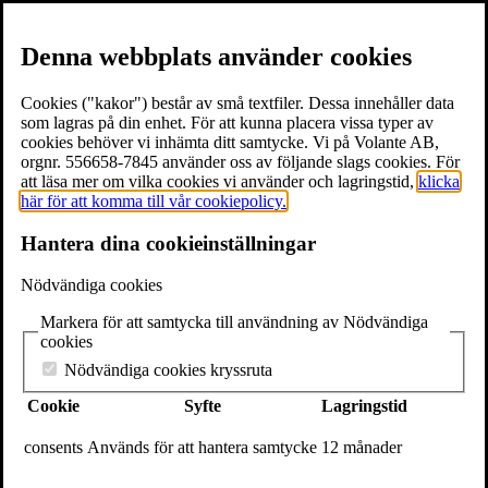
Denna webbplats använder cookies
Cookies ("kakor") består av små textfiler. Dessa innehåller data
som lagras på din enhet. För att kunna placera vissa typer av
cookies behöver vi inhämta ditt samtycke. Vi på Volante AB,
≡
Meny
orgnr. 556658-7845 använder oss av följande slags cookies. För
att läsa mer om vilka cookies vi använder och lagringstid,
klicka
här för att komma till vår cookiepolicy.
×
Hantera dina cookieinställningar
Böcker
Författare
Nödvändiga cookies
Föreläsare
Texter & utdrag
Markera för att samtycka till användning av Nödvändiga
Volantebloggen
cookies
Pressrum
Om Volante
Nödvändiga cookies kryssruta
Kontakt
Cookie
Syfte
Lagringstid
Webshop
In English
consents
Används för att hantera samtycke
12 månader