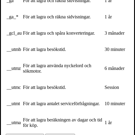
_ga
För att lagra och räkna sidvisningar.
1 år
_ga_*
För att lagra och räkna sidvisningar.
1 år
_gcl_au
För att lagra och spåra konverteringar.
3 månader
Volante
__utmb
För att lagra besökstid.
30 minuter
Volante på
Facebook
För att lagra använda nyckelord och
__utmz
6 månader
sökmotor.
Volante på
Twitter
__utmc
För att lagra besökstid.
Session
Vill du få vårt nyhetsbrev?
Information om böcker, föreläsningar och evenemang levereras
__utmt
För att lagra antalet serviceförfrågningar.
10 minuter
ungefär en gång i veckan till din inbox
För att lagra beräkningen av dagar och tid
__utma
1 år
för köp.
Kontakta oss