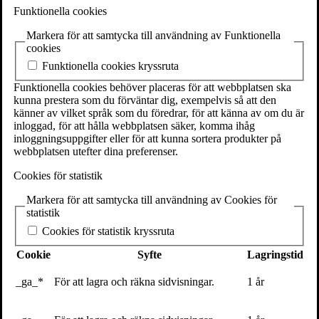
SE-111 27 Stockholm
Funktionella cookies
Sweden
Markera för att samtycka till användning av Funktionella
+46(0) 8 702 15 19
cookies
info@volante.se
Funktionella cookies kryssruta
Fler kontaktuppgifter
Funktionella cookies behöver placeras för att webbplatsen ska
kunna prestera som du förväntar dig, exempelvis så att den
Cookieinställningar
känner av vilket språk som du föredrar, för att känna av om du är
inloggad, för att hålla webbplatsen säker, komma ihåg
Uträknad
Sanningen om
inloggningsuppgifter eller för att kunna sortera produkter på
webbplatsen utefter dina preferenser.
algoritmerna som styr världen
Cookies för statistik
Markera för att samtycka till användning av Cookies för
av
David Sumpter
statistik
”En välbehövligt skeptisk blick på de metoder som används av
Cookies för statistik kryssruta
företag som Cambridge
Analytica
.”
–
Financial
Times
Cookie
Syfte
Lagringstid
Algoritmer tar i allt högre grad över våra liv. Men hur fungerar de,
och vad kan de faktiskt förutsäga och styra oss och vårt beteende?
_ga_*
För att lagra och räkna sidvisningar.
1 år
Den Uppsala-baserade brittiske matematikprofessorn David Sumpter
förklarar i denna balanserade och fascinerande bok hur data och