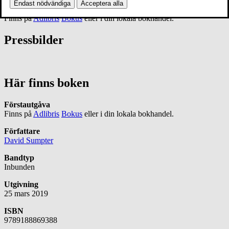
Endast nödvändiga
Acceptera alla
Förstautgåva
Finns på
Adlibris
Bokus
eller i din lokala bokhandel.
Pressbilder
Här finns boken
Förstautgåva
Finns på
Adlibris
Bokus
eller i din lokala bokhandel.
Författare
David Sumpter
Bandtyp
Inbunden
Utgivning
25 mars 2019
ISBN
9789188869388