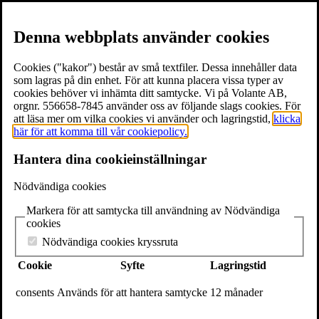
Denna webbplats använder cookies
Cookies ("kakor") består av små textfiler. Dessa innehåller data
som lagras på din enhet. För att kunna placera vissa typer av
cookies behöver vi inhämta ditt samtycke. Vi på Volante AB,
≡
Meny
orgnr. 556658-7845 använder oss av följande slags cookies. För
att läsa mer om vilka cookies vi använder och lagringstid,
klicka
här för att komma till vår cookiepolicy.
×
Hantera dina cookieinställningar
Böcker
Författare
Nödvändiga cookies
Föreläsare
Texter & utdrag
Markera för att samtycka till användning av Nödvändiga
Volantebloggen
cookies
Pressrum
Om Volante
Nödvändiga cookies kryssruta
Kontakt
Cookie
Syfte
Lagringstid
Webshop
In English
consents
Används för att hantera samtycke
12 månader
Volante
Stora Nygatan 7