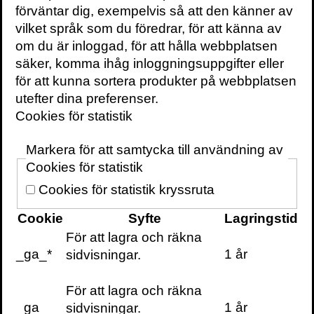
förväntar dig, exempelvis så att den känner av
vilket språk som du föredrar, för att känna av
om du är inloggad, för att hålla webbplatsen
säker, komma ihåg inloggningsuppgifter eller
för att kunna sortera produkter på webbplatsen
KONTAKTA OSS
utefter dina preferenser.
Cookies för statistik
Volante
Markera för att samtycka till användning av
Stora Nygatan 7
Cookies för statistik
SE-111 27 Stockholm
Sweden
Cookies för statistik kryssruta
+46(0) 8 702 15 19
Cookie
Syfte
Lagringstid
info@volante.se
För att lagra och räkna
_ga_*
1 år
sidvisningar.
Fler kontaktuppgifter
Cookieinställningar
För att lagra och räkna
_ga
1 år
sidvisningar.