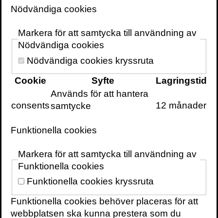
Nödvändiga cookies
Volante
Markera för att samtycka till användning av
Nödvändiga cookies
Nödvändiga cookies kryssruta
Cookie
Syfte
Lagringstid
VOLANTE PÅ
FACEBOOK
VOLANTE PÅ
TWITTER
Används för att hantera
consents
12 månader
samtycke
VILL DU FÅ VÅRT
Funktionella cookies
NYHETSBREV?
Information om
Markera för att samtycka till användning av
böcker,
Funktionella cookies
föreläsningar och
evenemang
Funktionella cookies kryssruta
levereras ungefär
Funktionella cookies behöver placeras för att
en gång i veckan till
webbplatsen ska kunna prestera som du
din inbox