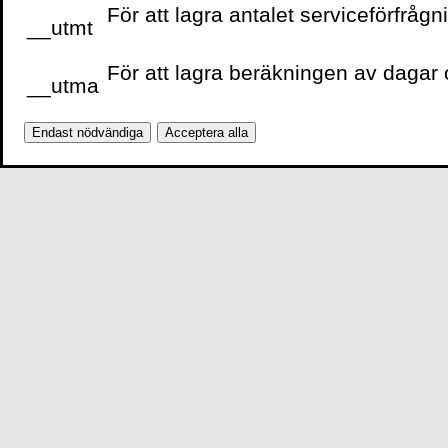
För att lagra antalet serviceförfrågn
__utmt
VOLANTE PÅ
FACEBOOK
För att lagra beräkningen av dagar o
__utma
Endast nödvändiga
Acceptera alla