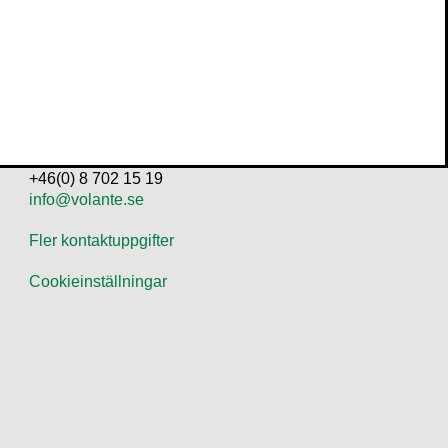
KONTAKTA OSS
Volante
Stora Nygatan 7
SE-111 27 Stockholm
Sweden
+46(0) 8 702 15 19
info@volante.se
Fler kontaktuppgifter
Cookieinställningar