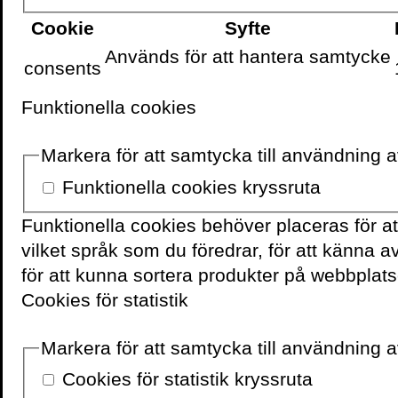
Cookie
Syfte
När App Store har tagit i
Används för att hantera samtycke
framgång ligga öppen. Me
consents
är någon dans på rosor. P
Funktionella cookies
från New York. Riskerar h
Markera för att samtycka till användning 
En bok om den nya tekn
företagande insvept i k
Funktionella cookies kryssruta
York. Kort sagt: en bok f
Funktionella cookies behöver placeras för a
enorma möjligheter som 
vilket språk som du föredrar, för att känna 
samtidigt vill läsa en in
för att kunna sortera produkter på webbplats
roman.
Cookies för statistik
En översättning av den
Markera för att samtycka till användning av
namn, efter en idé av e
Cookies för statistik kryssruta