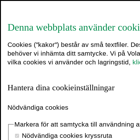
Denna webbplats använder cooki
Project P
Cookies ("kakor") består av små textfiler. D
behöver vi inhämta ditt samtycke. Vi på Vol
vilka cookies vi använder och lagringstid,
kl
Lanseringen av e
av
NIKI SMIT
Hantera dina cookieinställningar
Trettonåriga Isabel förstå
Nödvändiga cookies
hur hon ska klä sig när ho
hennes bästis Katja ett
Markera för att samtycka till användning
app, tycker Isabel. Isabe
utvecklar sin egen modea
Nödvändiga cookies kryssruta