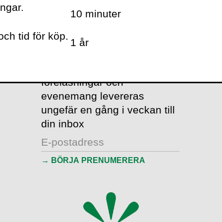
ingar.
10 minuter
VOLANTE PÅ
TWITTER
ch tid för köp.
1 år
VILL DU FÅ VÅRT NYHETSBREV?
Information om böcker,
föreläsningar och
evenemang levereras
ungefär en gång i veckan till
din inbox