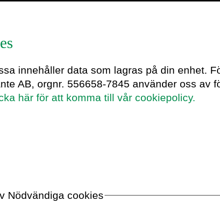
es
rep
essa innehåller data som lagras på din enhet. F
ante AB, orgnr. 556658-7845 använder oss av fö
icka här för att komma till vår cookiepolicy.
n modeapp
r sig inte på mode. Hon vet inte riktigt
n börjar i sjuan. Lyckligtvis är
 modeorakel. De borde bygga en Katja-
 av Nödvändiga cookies
l lär sig koda alldeles själv och
pp: Project Prep. Hello technology!