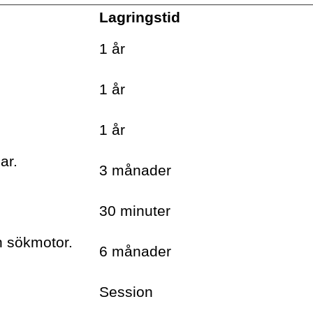
Lagringstid
.
1 år
.
1 år
Niki Smit är författare.
Läs
.
mer om Niki.
1 år
ar.
3 månader
30 minuter
h sökmotor.
6 månader
Session