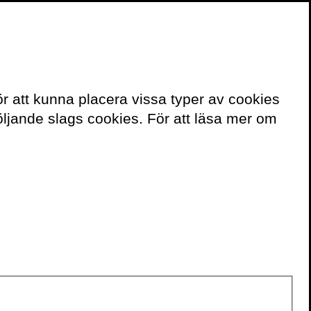
≡
Meny
ör att kunna placera vissa typer av cookies
Här finns boken
ljande slags cookies. För att läsa mer om
FÖRSTAUTGÅVA
Finns på
Adlibris
Bokus
eller i din lokala
bokhandel.
FÖRFATTARE
Niki Smit
BANDTYP
Inbunden