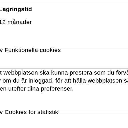
Lagringstid
VOLANTE PÅ
TWITTER
12 månader
VILL DU FÅ VÅRT NYHETSBREV?
Information om böcker,
av Funktionella cookies
föreläsningar och
evenemang levereras
ungefär en gång i veckan till
tt webbplatsen ska kunna prestera som du förvä
din inbox
av om du är inloggad, för att hålla webbplatsen 
en utefter dina preferenser.
 Cookies för statistik