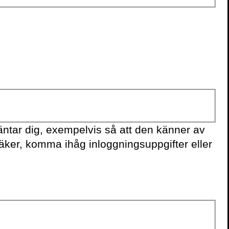
KONTAKTA OSS
Volante
Stora Nygatan 7
SE-111 27 Stockholm
Sweden
+46(0) 8 702 15 19
ntar dig, exempelvis så att den känner av
info@volante.se
säker, komma ihåg inloggningsuppgifter eller
Fler kontaktuppgifter
Cookieinställningar