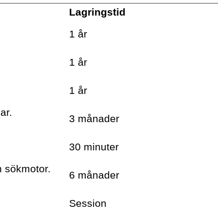
Lagringstid
.
1 år
.
1 år
.
1 år
ar.
3 månader
30 minuter
h sökmotor.
6 månader
Session