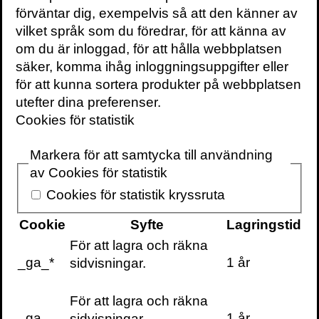
till din inbox
förväntar dig, exempelvis så att den känner av
vilket språk som du föredrar, för att känna av
om du är inloggad, för att hålla webbplatsen
säker, komma ihåg inloggningsuppgifter eller
för att kunna sortera produkter på webbplatsen
utefter dina preferenser.
KONTAKTA OSS
Cookies för statistik
Volante
Markera för att samtycka till användning
Stora Nygatan 7
av Cookies för statistik
SE-111 27 Stockholm
Cookies för statistik kryssruta
Sweden
Cookie
Syfte
Lagringstid
+46(0) 8 702 15 19
info@volante.se
För att lagra och räkna
_ga_*
1 år
sidvisningar.
Fler kontaktuppgifter
För att lagra och räkna
Cookieinställningar
_ga
1 år
sidvisningar.