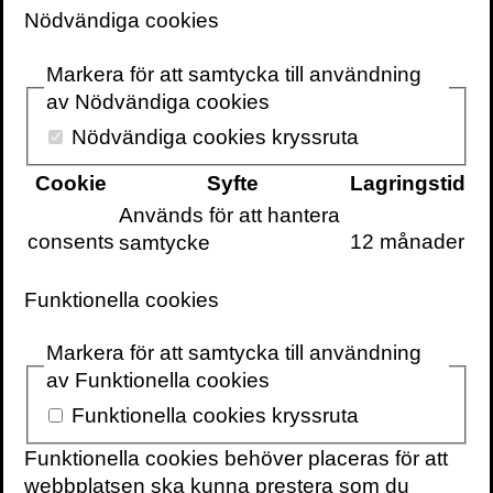
Nödvändiga cookies
Volante
Markera för att samtycka till användning
av Nödvändiga cookies
Nödvändiga cookies kryssruta
Cookie
Syfte
Lagringstid
Används för att hantera
VOLANTE PÅ
VOLANTE PÅ
TWITTER
consents
12 månader
samtycke
FACEBOOK
VILL DU FÅ VÅRT
Funktionella cookies
NYHETSBREV?
Information om
Markera för att samtycka till användning
böcker,
av Funktionella cookies
föreläsningar och
Funktionella cookies kryssruta
evenemang
levereras ungefär
Funktionella cookies behöver placeras för att
en gång i veckan
webbplatsen ska kunna prestera som du