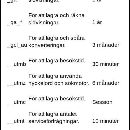
FÖRSTAUTGÅVA
Finns på
Adlibris
Bokus
eller i din
För att lagra och räkna
lokala bokhandel.
_ga_*
1 år
sidvisningar.
För att lagra och spåra
_gcl_au
3 månader
Författare
konverteringar.
För att lagra besökstid.
Jim Collins är
__utmb
30 minuter
kanske världens
mest sålda
För att lagra använda
managementförfattare
__utmz
6 månader
nyckelord och sökmotor.
och även en
omåttligt populär
För att lagra besökstid.
__utmc
Session
föredragshållare. Collin
lever och verkar i
För att lagra antalet
Colorado, där han
__utmt
10 minuter
serviceförfrågningar.
driver sitt egna