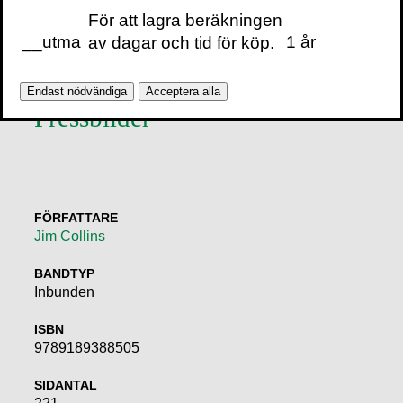
forskningslabb.
Läs
För att lagra beräkningen
mer om Jim.
__utma
1 år
av dagar och tid för köp.
Endast nödvändiga
Acceptera alla
Pressbilder
FÖRFATTARE
Jim Collins
BANDTYP
Inbunden
ISBN
9789189388505
SIDANTAL