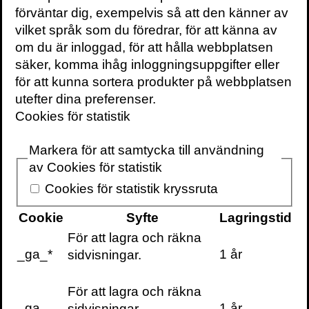
naturlag som säger att de starkaste och
förväntar dig, exempelvis så att den känner av
största kommer för all framtid att stanna
vilket språk som du föredrar, för att känna av
kvar på toppen. Vilket företag som helst
om du är inloggad, för att hålla webbplatsen
kan börja falla, och de flesta gör det förr
säker, komma ihåg inloggningsuppgifter eller
eller senare. Men som Collins forskning
för att kunna sortera produkter på webbplatsen
visar, så återhämtar sig vissa företag
utefter dina preferenser.
faktiskt och i vissa fall kan de komma
Cookies för statistik
tillbaka ännu starkare.
Markera för att samtycka till användning
Om du triumferar eller misslyckas, lider eller
av Cookies för statistik
avlider, beror mer på vad du gör med dig
Cookies för statistik kryssruta
själv än vad världen gör med dig.
Cookie
Syfte
Lagringstid
För att lagra och räkna
_ga_*
1 år
sidvisningar.
Här finns boken
För att lagra och räkna
_ga
1 år
sidvisningar.