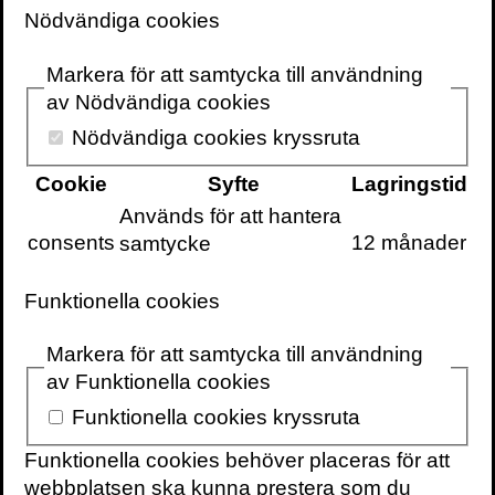
Collins forskningsprojekt har pågått i mer
Nödvändiga cookies
än fyra år, och avslöjar fem distinkta steg
av nedgång som han beskriver i boken.
Markera för att samtycka till användning
Genom att förstå stegen i nedgången kan
av Nödvändiga cookies
ledare markant minska risken att falla hela
Nödvändiga cookies kryssruta
vägen ned till botten. Man skulle kunna
säga att boken är en spegelbild av hans
Cookie
Syfte
Lagringstid
tidigare storsäljare Good to great som
Används för att hantera
beskriver uppgångens fem stadier.
consents
12 månader
samtycke
Det är nästan omöjligt att låta bli att tänka
Funktionella cookies
på ett specifikt svenskt företag när man
läser boken. Facit, kanske. Eller SAS. Eller
Markera för att samtycka till användning
varför inte någon av de banker som inte
av Funktionella cookies
längre finns. Hade de kunnat rädda sig om
Funktionella cookies kryssruta
de varit mer observanta?
Ingen institution, oavsett hur mäktig den är,
Funktionella cookies behöver placeras för att
är immun mot undergång. Det finns ingen
webbplatsen ska kunna prestera som du