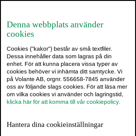
≡
Denna webbplats använder
cookies
Hur jättarna går under
Cookies ("kakor") består av små textfiler.
och varför vissa företag aldrig ger upp
Dessa innehåller data som lagras på din
av
JIM COLLINS
enhet. För att kunna placera vissa typer av
cookies behöver vi inhämta ditt samtycke. Vi
I
Hur jättarna går under – och varför vissa
på Volante AB, orgnr. 556658-7845 använder
företag aldrig ger upp
ställer sig Jim Collins
oss av följande slags cookies. För att läsa mer
frågan: Hur går det till när mäktiga företag
om vilka cookies vi använder och lagringstid,
faller? Kan nedgången upptäckas i tid och
klicka här för att komma till vår cookiepolicy.
undvikas? Hur långt kan ett företag falla
innan dess totala undergång är oundviklig
Hantera dina cookieinställningar
och alla räddningsförsök förgäves.