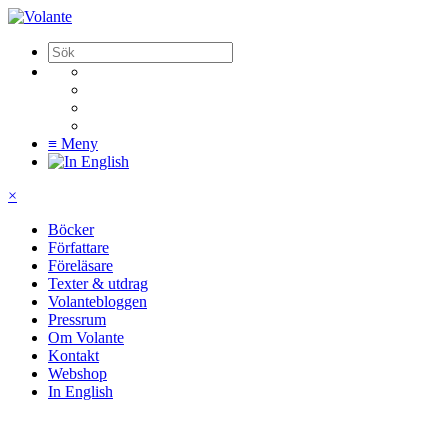
≡
Meny
×
Böcker
Författare
Föreläsare
Texter & utdrag
Volantebloggen
Pressrum
Om Volante
Kontakt
Webshop
In English