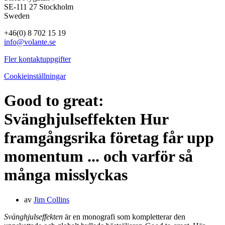
SE-111 27 Stockholm
Sweden
+46(0) 8 702 15 19
info@volante.se
Fler kontaktuppgifter
Cookieinställningar
Good to great:
Svänghjulseffekten
Hur
framgångsrika företag får upp
momentum ... och varför så
många misslyckas
av
Jim Collins
Svänghjulseffekten
är en monografi som kompletterar den