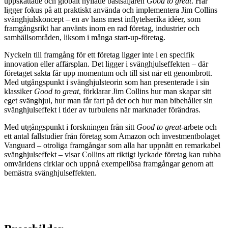
uppskattade och globalt hyllade bästsäljaren
Good to great
. Här
ligger fokus på att praktiskt använda och implementera Jim Collins
svänghjulskoncept – en av hans mest inflytelserika idéer, som
framgångsrikt har använts inom en rad företag, industrier och
samhällsområden, liksom i många start-up-företag.
Nyckeln till framgång för ett företag ligger inte i en specifik
innovation eller affärsplan. Det ligger i svänghjulseffekten – där
företaget sakta får upp momentum och till sist når ett genombrott.
Med utgångspunkt i svänghjulsteorin som han presenterade i sin
klassiker
Good to great
, förklarar Jim Collins hur man skapar sitt
eget svänghjul, hur man får fart på det och hur man bibehåller sin
svänghjulseffekt i tider av turbulens när marknader förändras.
Med utgångspunkt i forskningen från sitt
Good to great
-arbete och
ett antal fallstudier från företag som Amazon och investmentbolaget
Vanguard – otroliga framgångar som alla har uppnått en remarkabel
svänghjulseffekt – visar Collins att riktigt lyckade företag kan rubba
omvärldens cirklar och uppnå exempellösa framgångar genom att
bemästra svänghjulseffekten.