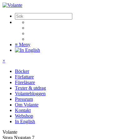
≡
Meny
×
Böcker
Författare
Föreläsare
Texter & utdrag
Volantebloggen
Pressrum
Om Volante
Kontakt
Webshop
In English
Volante
Stora Nygatan 7