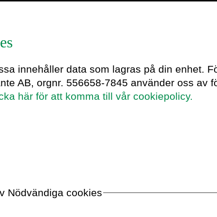
es
lga_0832
essa innehåller data som lagras på din enhet. F
ante AB, orgnr. 556658-7845 använder oss av fö
icka här för att komma till vår cookiepolicy.
 av Nödvändiga cookies