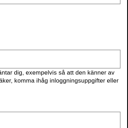
KONTAKTA OSS
Volante
Stora Nygatan 7
SE-111 27 Stockholm
Sweden
+46(0) 8 702 15 19
ntar dig, exempelvis så att den känner av
info@volante.se
säker, komma ihåg inloggningsuppgifter eller
Fler kontaktuppgifter
Cookieinställningar