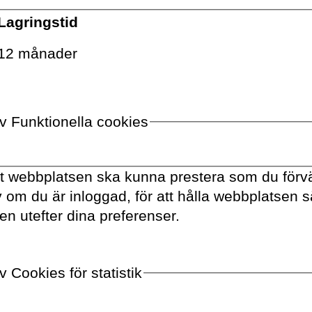
Lagringstid
VOLANTE PÅ
TWITTER
12 månader
VILL DU FÅ VÅRT NYHETSBREV?
Information om böcker,
av Funktionella cookies
föreläsningar och
evenemang levereras
ungefär en gång i veckan till
tt webbplatsen ska kunna prestera som du förvä
din inbox
av om du är inloggad, för att hålla webbplatsen 
en utefter dina preferenser.
 Cookies för statistik