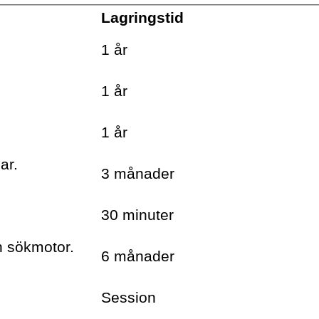
Lagringstid
.
1 år
.
1 år
.
1 år
ar.
3 månader
30 minuter
h sökmotor.
6 månader
Session