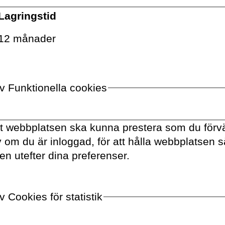
Lagringstid
VOLANTE PÅ
TWITTER
12 månader
VILL DU FÅ VÅRT NYHETSBREV?
Information om böcker,
av Funktionella cookies
föreläsningar och
evenemang levereras
ungefär en gång i veckan till
tt webbplatsen ska kunna prestera som du förvä
din inbox
av om du är inloggad, för att hålla webbplatsen 
en utefter dina preferenser.
 Cookies för statistik