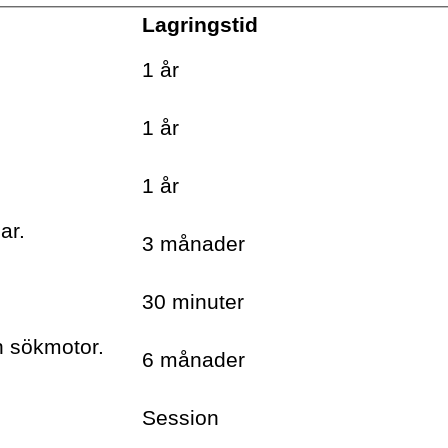
Lagringstid
.
1 år
.
1 år
.
1 år
ar.
3 månader
30 minuter
h sökmotor.
6 månader
Session