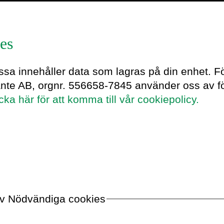
es
h_nollor_framsida
essa innehåller data som lagras på din enhet. F
ante AB, orgnr. 556658-7845 använder oss av fö
icka här för att komma till vår cookiepolicy.
 av Nödvändiga cookies