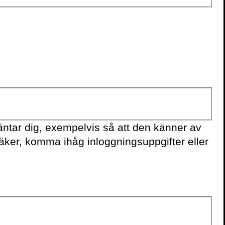
KONTAKTA OSS
Volante
Stora Nygatan 7
SE-111 27 Stockholm
Sweden
+46(0) 8 702 15 19
ntar dig, exempelvis så att den känner av
info@volante.se
säker, komma ihåg inloggningsuppgifter eller
Fler kontaktuppgifter
Cookieinställningar