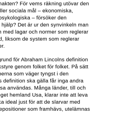
makten? För vems räkning utövar den
ller sociala mål – ekonomiska,
er psykologiska – försöker den
 hjälp? Det är ur den synvinkeln man
m med lagar och normer som reglerar
nd, liksom de system som reglerar
er.
grund för Abraham Lincolns definition
styre genom folket för folket. På sätt
onerna som väger tyngst i den
 definition ska gälla får inga andra
ssa användas. Många länder, till och
et hemland Usa, klarar inte att leva
ka ideal just för att de slarvar med
prepositioner som framhävs, utelämnas