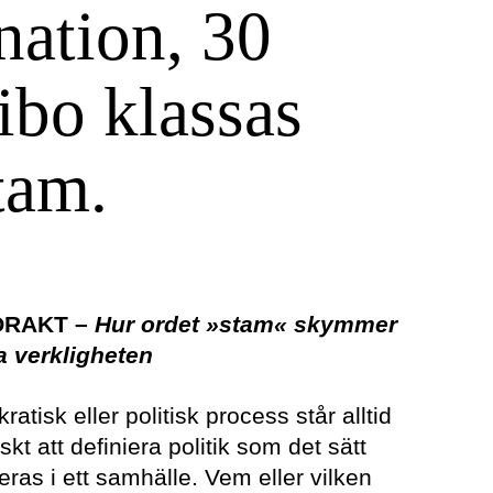
nation, 30
ibo klassas
tam.
ÖRAKT –
Hur ordet »stam« skymmer
a verkligheten
atisk eller politisk process står alltid
kt att definiera politik som det sätt
ras i ett samhälle. Vem eller vilken