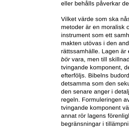
eller behålls påverkar de
Vilket värde som ska nå
metoder är en moralisk o
instrument som ett samhä
makten utövas i den and
rättssamhälle. Lagen är 
bör
vara, men till skilln
tvingande komponent, de
efterföljs. Bibelns budor
detsamma som den sekulä
den senare anger i deta
regeln. Formuleringen av
tvingande komponent vä
annat rör lagens förenl
begränsningar i tillämp