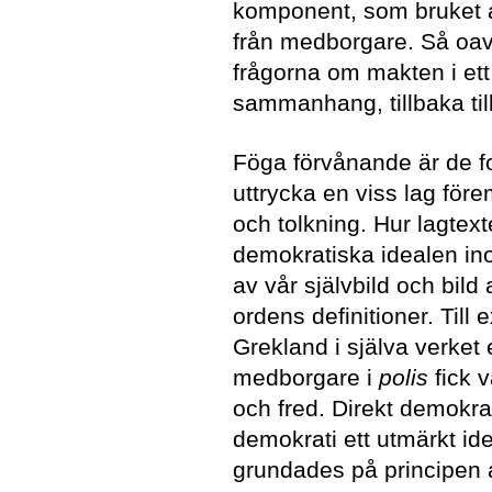
komponent, som bruket av
från medborgare. Så oavse
frågorna om makten i ett
sammanhang, tillbaka til
Föga förvånande är de f
uttrycka en viss lag före
och tolkning. Hur lagtext
demokratiska idealen in
av vår självbild och bil
ordens definitioner. Till
Grekland i själva verket 
medborgare i
polis
fick 
och fred. Direkt demokrati
demokrati ett utmärkt i
grundades på principen a