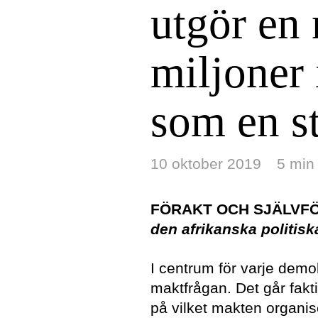
utgör en 
miljoner 
som en s
10 oktober 2019
5 min
FÖRAKT OCH SJÄLVF
den afrikanska politisk
I centrum för varje demokr
maktfrågan. Det går faktis
på vilket makten organise