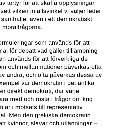
 tortyr för att skaffa upplysningar
tt vilken infallsvinkel vi väljer leder
 samhälle, även i ett demokratiskt
l moralfrågorna.
ormuleringar som används för att
mål för debatt vad gäller tilllämpning
en används för att förverkliga de
om och mellan nationer påverkas ofta
d av andra; och ofta påverkas dessa av
 exempel var demokratin i det antika
en direkt demokrati, där varje
vara med och rösta i frågor om krig
 är i motsats till representativ
deal. Men den grekiska demokratin
tt kvinnor, slavar och utlänningar –