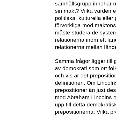
samhällsgrupp innehar 
sin makt? Vilka värden e
politiska, kulturella ell
förverkliga med maktens
måste studera de syste
relationerna inom ett la
relationerna mellan länd
Samma frågor ligger till 
av demokrati som ett folk
och vis är det prepositi
definitionen. Om Lincolns
prepositioner än just de
med Abraham Lincolns eg
upp till detta demokratis
prepositionerna. Vilka 