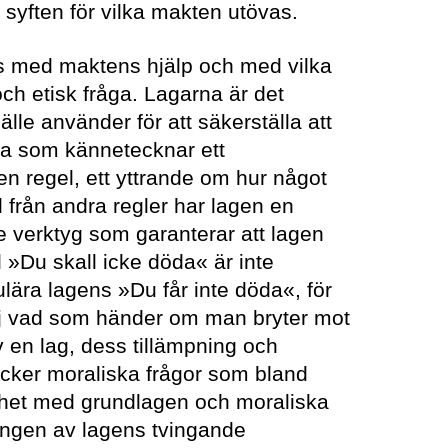
 syften för vilka makten utövas.
s med maktens hjälp och med vilka
ch etisk fråga. Lagarna är det
lle använder för att säkerställa att
a som kännetecknar ett
en regel, ett yttrande om hur något
ad från andra regler har lagen en
 verktyg som garanterar att lagen
d »Du skall icke döda« är inte
ra lagens »Du får inte döda«, för
lj vad som händer om man bryter mot
 en lag, dess tillämpning och
cker moraliska frågor som bland
ighet med grundlagen och moraliska
ningen av lagens tvingande