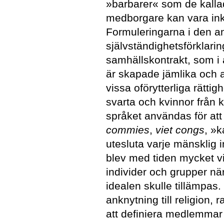
»barbarer« som de kalla
medborgare kan vara ink
Formuleringarna i den 
självständighetsförklari
samhällskontrakt, som i 
är skapade jämlika och 
vissa oförytterliga rättig
svarta och kvinnor från 
språket användas för at
commies
,
viet congs
, »k
utesluta varje mänsklig 
blev med tiden mycket vi
individer och grupper n
idealen skulle tillämpas
anknytning till religion, 
att definiera medlemmar a