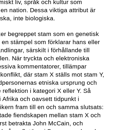
miskt liv, språk och kultur som
 en nation. Dessa viktiga attribut är
iska, inte biologiska.
ker begreppet stam som en genetisk
, en stämpel som förklarar hans eller
lingar, särskilt i förhållande till
en. När tryckta och elektroniska
ssiva kommentatorer, tillämpar
nflikt, där stam X ställs mot stam Y,
vudpersonernas etniska ursprung och
reflektion i kategori X eller Y. Så
i Afrika och oavsett tidpunkt i
ikern fram till en och samma slutsats:
 rotade fiendskapen mellan stam X och
örst betrakta John McCain, och