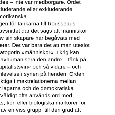
des – inte var medborgare. Ordet
luderande eller exkluderande.
amerikanska
ngen för tankarna till Rousseaus
avsnittet där det sägs att människor
av sin skapare har begåvats med
heter. Det var bara det att man uteslöt
kategorin »människor«. I krig kan
t avhumanisera den andre – tänk på
apitalistsvin« och så vidare – och
inlevelse i synen på fienden. Orden
ktiga i maktrelationerna mellan
är lagarna och de demokratiska
. Väldigt ofta används ord med
ras, kön eller biologiska markörer för
v en viss grupp, till den grad att