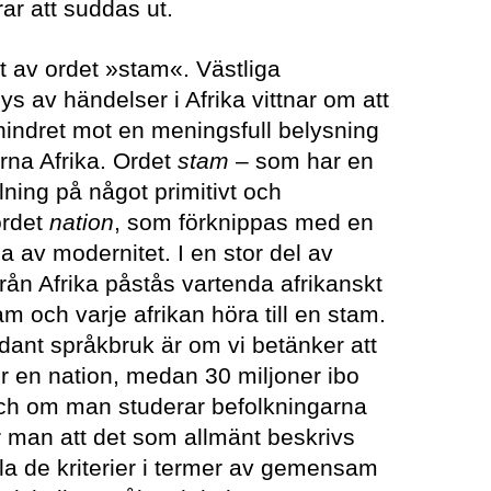
rar att suddas ut.
t av ordet »stam«. Västliga
 av händelser i Afrika vittnar om att
 hindret mot en meningsfull belysning
erna Afrika. Ordet
stam
– som har en
lning på något primitivt och
ordet
nation
, som förknippas med en
a av modernitet. I en stor del av
rån Afrika påstås vartenda afrikanskt
m och varje afrikan höra till en stam.
ådant språkbruk är om vi betänker att
r en nation, medan 30 miljoner ibo
ch om man studerar befolkningarna
r man att det som allmänt beskrivs
la de kriterier i termer av gemensam