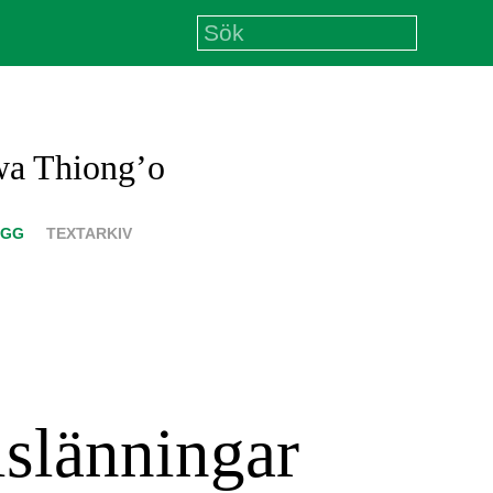
wa Thiong’o
ÄGG
TEXTARKIV
islänningar