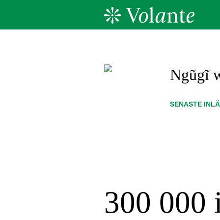
Ngũgĩ 
SENASTE INL
300 000 