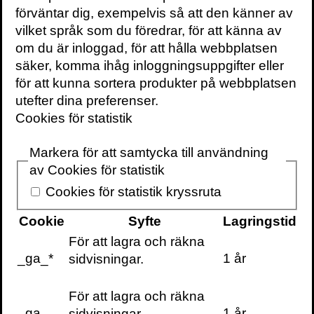
förväntar dig, exempelvis så att den känner av
vilket språk som du föredrar, för att känna av
om du är inloggad, för att hålla webbplatsen
säker, komma ihåg inloggningsuppgifter eller
KONTAKTA OSS
för att kunna sortera produkter på webbplatsen
utefter dina preferenser.
Volante
Cookies för statistik
Stora Nygatan 7
SE-111 27 Stockholm
Markera för att samtycka till användning
Sweden
av Cookies för statistik
+46(0) 8 702 15 19
Cookies för statistik kryssruta
info@volante.se
Cookie
Syfte
Lagringstid
Fler kontaktuppgifter
För att lagra och räkna
_ga_*
1 år
sidvisningar.
Cookieinställningar
För att lagra och räkna
_ga
1 år
sidvisningar.