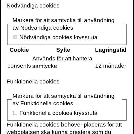
Volante
Nödvändiga cookies
Markera för att samtycka till användning
av Nödvändiga cookies
Nödvändiga cookies kryssruta
VOLANTE PÅ
VOLANTE PÅ
TWITTER
Cookie
Syfte
Lagringstid
FACEBOOK
Används för att hantera
VILL DU FÅ VÅRT
consents
12 månader
samtycke
NYHETSBREV?
Information om
Funktionella cookies
böcker,
föreläsningar och
Markera för att samtycka till användning
evenemang
av Funktionella cookies
levereras ungefär
Funktionella cookies kryssruta
en gång i veckan
till din inbox
Funktionella cookies behöver placeras för att
webbplatsen ska kunna prestera som du