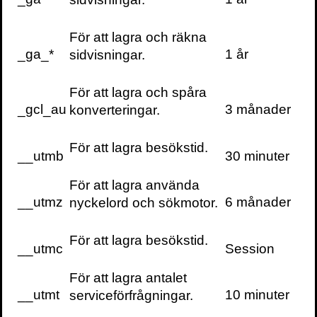
För att lagra och räkna
Volante
_ga_*
1 år
sidvisningar.
För att lagra och spåra
_gcl_au
3 månader
konverteringar.
För att lagra besökstid.
VOLANTE PÅ
VOLANTE PÅ
TWITTER
__utmb
30 minuter
FACEBOOK
För att lagra använda
VILL DU FÅ VÅRT
__utmz
6 månader
nyckelord och sökmotor.
NYHETSBREV?
Information om
För att lagra besökstid.
böcker,
__utmc
Session
föreläsningar och
För att lagra antalet
evenemang
__utmt
10 minuter
serviceförfrågningar.
levereras ungefär
en gång i veckan