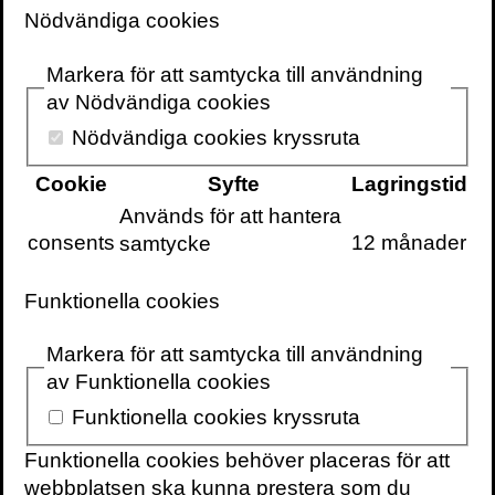
Nödvändiga cookies
komplexa vetenskapliga begrepp till en
bred publik.
Markera för att samtycka till användning
av Nödvändiga cookies
Volante kan stolt meddela att 2020 års
vinnare är
Frans de Waal
, som i slutet av
Nödvändiga cookies kryssruta
mars får se boken komma ut på svenska
Cookie
Syfte
Lagringstid
med titeln
Mamas sista kram: Djurens
Används för att hantera
känsloliv och vad det kan lära oss om
consents
12 månader
samtycke
oss själva
.
”… for his keenly observed, insightful, and
Funktionella cookies
wonderfully told exploration of the inner
Markera för att samtycka till användning
lives of animals, which highlights the
av Funktionella cookies
bounty we share (and don’t share) with
other species—both emotionally and
Funktionella cookies kryssruta
psychologically. His lifelong study of
Funktionella cookies behöver placeras för att
primates, in the wild and in zoos, has led
webbplatsen ska kunna prestera som du
him to insights that are scientifically