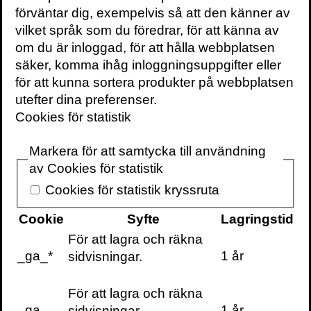
förväntar dig, exempelvis så att den känner av
rigorous and not anthropomorphic, yet
vilket språk som du föredrar, för att känna av
easy to understand in profoundly human
om du är inloggad, för att hålla webbplatsen
terms. His elegantly written
säker, komma ihåg inloggningsuppgifter eller
memoir,
Mama’s Last Hug
, is a book that
för att kunna sortera produkter på webbplatsen
reminds us that while our homo sapien life
utefter dina preferenser.
may seem very different from that of other
Cookies för statistik
animals, we inhabit a kingdom of
neighbors.”
Markera för att samtycka till användning
av Cookies för statistik
2-3 april besöker de Waal Stockholm där
han bl a kommer att föreläsa både på
Cookies för statistik kryssruta
Medborgarskolan
och Karolinska institutet.
Cookie
Syfte
Lagringstid
För att lagra och räkna
_ga_*
1 år
sidvisningar.
För att lagra och räkna
_ga
1 år
sidvisningar.