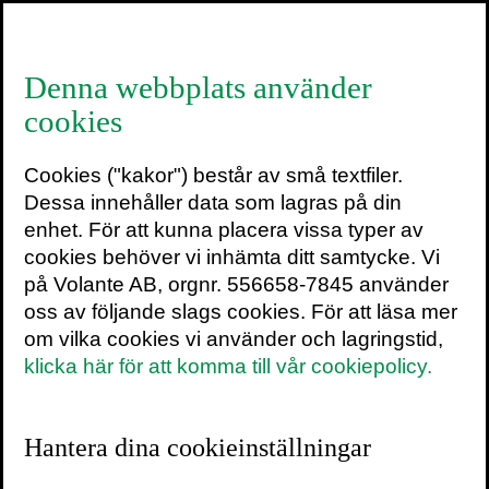
≡
Denna webbplats använder
cookies
Frans de Waal tilldelas
Cookies ("kakor") består av små textfiler.
PEN-priset för Mamas
Dessa innehåller data som lagras på din
sista kram
enhet. För att kunna placera vissa typer av
cookies behöver vi inhämta ditt samtycke. Vi
på Volante AB, orgnr. 556658-7845 använder
9 mars 2020
oss av följande slags cookies. För att läsa mer
om vilka cookies vi använder och lagringstid,
PEN/E.O. Wilson Literary Science
klicka här för att komma till vår cookiepolicy.
Writing Award
delas ut varje år under den
illustra PEN-galan (i år med Seth Meyers
som värd) till en bok som exemplifierar
Hantera dina cookieinställningar
utsökt litterär gestaltning inom
naturvetenskap och som kommunicerar