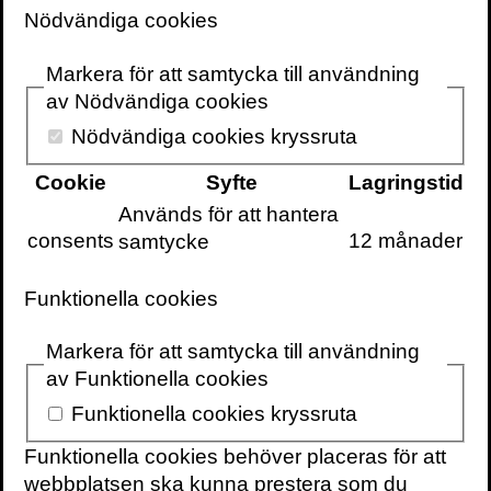
och pappans dagböcker från den första
Nödvändiga cookies
tiden i Sverige så tänkte jag genast att det
skulle kunna bli en viktig bok med en
Markera för att samtycka till användning
enorm potential.
av Nödvändiga cookies
En enorm potential att bli dötråkig, vill säga.
Nödvändiga cookies kryssruta
Det var upplagt för att bli en sorts
samvetsbok, som ett förlag ger ut för att
Cookie
Syfte
Lagringstid
visa på sunda värderingar och intresse för
Används för att hantera
samhällsfrågor – som alla pratar om men
consents
12 månader
samtycke
som knappast resulterar i ens ett tusen
sålda exemplar. Alltså en sån där bok som
Funktionella cookies
på sin höjd intresserar författarens familj
och kanske någon vänlig kritiker eller
Markera för att samtycka till användning
välvillig men sönderpolitiserad
av Funktionella cookies
ledarskribent. Ingen hade ju ens dött, vad
Funktionella cookies kryssruta
jag förstod, och Arash var tydlig med att det
inte skulle bli några spännande
Funktionella cookies behöver placeras för att
krigsminnen. Det handlade mest om
webbplatsen ska kunna prestera som du