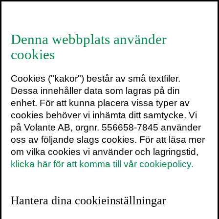
≡
Denna webbplats använder
cookies
En vansinnigt rolig
Cookies ("kakor") består av små textfiler.
berättelse med stora
Dessa innehåller data som lagras på din
stänk vemod – trots
enhet. För att kunna placera vissa typer av
cookies behöver vi inhämta ditt samtycke. Vi
potential för både
på Volante AB, orgnr. 556658-7845 använder
oss av följande slags cookies. För att läsa mer
bitterhet och tråkighet
om vilka cookies vi använder och lagringstid,
klicka här för att komma till vår cookiepolicy.
25 oktober 2019
När
Arash Sanari
kom till redaktionen med
Hantera dina cookieinställningar
sin idé om en bok baserad på hans egna