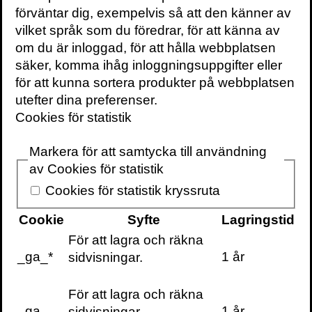
pappans och Arashs funderingar och
förväntar dig, exempelvis så att den känner av
erfarenheter från åren på Tjörn.
vilket språk som du föredrar, för att känna av
Men man vet ju aldrig, och snäll som man
om du är inloggad, för att hålla webbplatsen
är (ibland) så bad jag ändå att få läsa. Fast
säker, komma ihåg inloggningsuppgifter eller
egentligen handlade det nog mest om den
för att kunna sortera produkter på webbplatsen
fega artighet som är ett av mina främsta
utefter dina preferenser.
personliga kännetecken och ingenting jag
Cookies för statistik
är särskilt stolt över.
Idag är jag ändå bra nöjd med den fega
Markera för att samtycka till användning
artigheten. För det tog inte många sidor
av Cookies för statistik
innan jag skrattade högt för första gången.
Cookies för statistik kryssruta
Och sen skrattade jag igen och igen. Och
sen fick jag ont i magen. Och sen grät jag
Cookie
Syfte
Lagringstid
en skvätt. Och sen skrattade jag lite till.
För att lagra och räkna
Och så fortsatte det på det viset med tre
_ga_*
1 år
sidvisningar.
skrattsalvor för varje tår, på ett ungefär.
Arash är väldigt rolig. Och pappa Jamshid
För att lagra och räkna
är lika rolig han, fast på ett annat sätt.
_ga
1 år
sidvisningar.