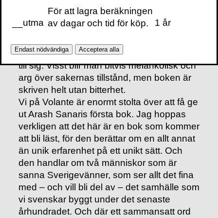
skulle hitta, så har han gjort sin och pappa
För att lagra beräkningen
Jamshids upplevelser av Sverige så
__utma
1 år
av dagar och tid för köp.
oerhört lätta att ta till sig. Det har blivit en
bok som på riktigt ger liv åt den sortens
Endast nödvändiga
Acceptera alla
erfarenheter och gör dem oerhört lätta att ta
till sig. Visst blir man bitvis melankolisk och
arg över sakernas tillstånd, men boken är
skriven helt utan bitterhet.
Vi på Volante är enormt stolta över att få ge
ut Arash Sanaris första bok. Jag hoppas
verkligen att det här är en bok som kommer
att bli läst, för den berättar om en allt annat
än unik erfarenhet på ett unikt sätt. Och
den handlar om två människor som är
sanna Sverigevänner, som ser allt det fina
med – och vill bli del av – det samhälle som
vi svenskar byggt under det senaste
århundradet. Och där ett sammansatt ord