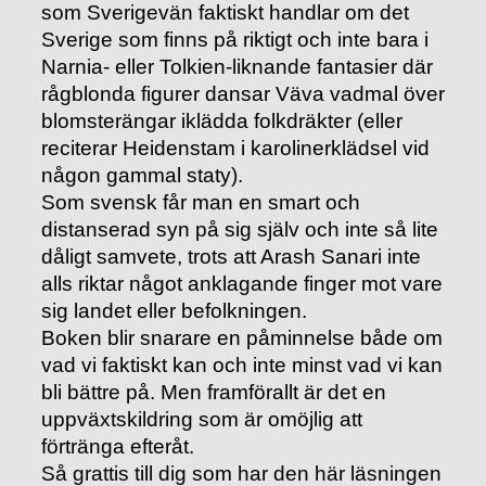
som Sverigevän faktiskt handlar om det
Sverige som finns på riktigt och inte bara i
Narnia- eller Tolkien-liknande fantasier där
rågblonda figurer dansar Väva vadmal över
blomsterängar iklädda folkdräkter (eller
reciterar Heidenstam i karolinerklädsel vid
någon gammal staty).
Som svensk får man en smart och
distanserad syn på sig själv och inte så lite
dåligt samvete, trots att Arash Sanari inte
alls riktar något anklagande finger mot vare
sig landet eller befolkningen.
Boken blir snarare en påminnelse både om
vad vi faktiskt kan och inte minst vad vi kan
bli bättre på. Men framförallt är det en
uppväxtskildring som är omöjlig att
förtränga efteråt.
Så grattis till dig som har den här läsningen