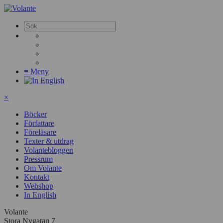
≡
Meny
×
Böcker
Författare
Föreläsare
Texter & utdrag
Volantebloggen
Pressrum
Om Volante
Kontakt
Webshop
In English
Volante
Stora Nygatan 7