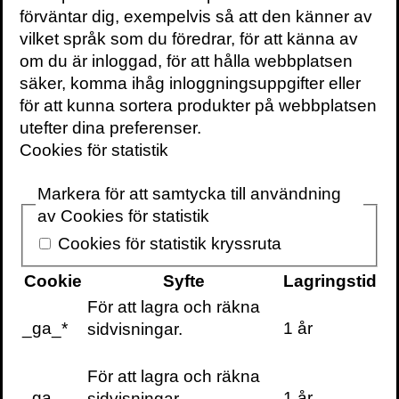
påverkats av både kultur och natur för att
förväntar dig, exempelvis så att den känner av
bli vad hon är, men kan denna utveckling
vilket språk som du föredrar, för att känna av
också säga oss något om vart vi är på
om du är inloggad, för att hålla webbplatsen
väg?
säker, komma ihåg inloggningsuppgifter eller
för att kunna sortera produkter på webbplatsen
Nästan allt om människan
finns att köpa på
utefter dina preferenser.
Adlibris
,
Bokus
eller i din lokala bokhandel.
Cookies för statistik
Johan Frostegård
är forskare, författare
Markera för att samtycka till användning
och professor i medicin. Han är överläkare
av Cookies för statistik
vid Karolinska universitetssjukhuset, men
Cookies för statistik kryssruta
har också skrivit romaner och är aktiv som
uppfinnare. I maj 2017 kommer hans nya
Cookie
Syfte
Lagringstid
bok
Evolutionen och jag
på Volante.
För att lagra och räkna
_ga_*
1 år
sidvisningar.
För att lagra och räkna
_ga
1 år
sidvisningar.