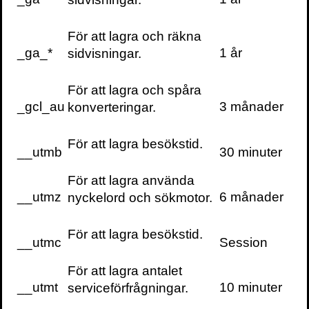
För att lagra och räkna
_ga_*
1 år
sidvisningar.
För att lagra och spåra
_gcl_au
3 månader
konverteringar.
För att lagra besökstid.
__utmb
30 minuter
För att lagra använda
Volante
__utmz
6 månader
nyckelord och sökmotor.
För att lagra besökstid.
__utmc
Session
För att lagra antalet
VOLANTE PÅ
VOLANTE PÅ
TWITTER
__utmt
10 minuter
serviceförfrågningar.
FACEBOOK