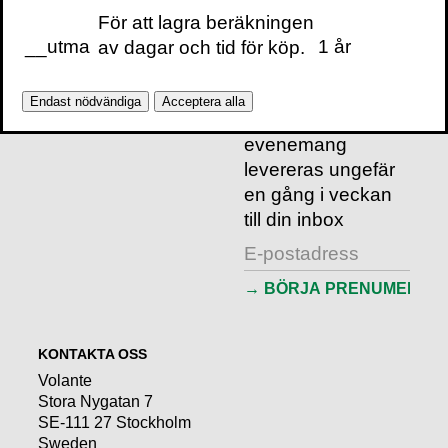
För att lagra beräkningen
VILL DU FÅ VÅRT
NYHETSBREV?
__utma
1 år
av dagar och tid för köp.
Information om
böcker,
Endast nödvändiga
Acceptera alla
föreläsningar och
evenemang
levereras ungefär
en gång i veckan
till din inbox
KONTAKTA OSS
Volante
Stora Nygatan 7
SE-111 27 Stockholm
Sweden