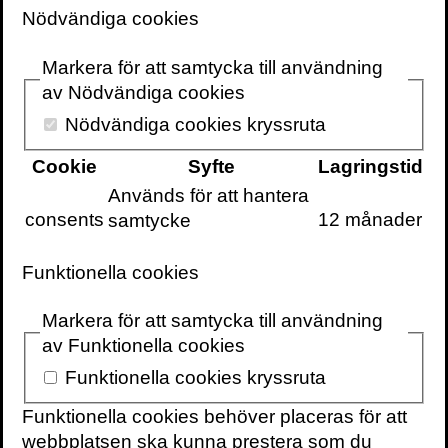
tredje gången.
Nödvändiga cookies
Markera för att samtycka till användning
av Nödvändiga cookies
Vad har format homo sapiens till den art vi
Nödvändiga cookies kryssruta
är idag? En art som byggt upp avancerade
samhällen, lärt sig bota sjukdomar och
Cookie
Syfte
Lagringstid
lyckats tämja naturen. Men också en art
Används för att hantera
som ständigt grubblar över varför vi är här.
consents
12 månader
samtycke
Johan Frostegård berättar kunnigt och
Funktionella cookies
läsvärt mänsklighetens stora berättelse. I
en elegant kombination av humaniora,
Markera för att samtycka till användning
biologi och kulturhistoria ger han nya
av Funktionella cookies
perspektiv på homo sapiens uppkomst och
Funktionella cookies kryssruta
utveckling.
Funktionella cookies behöver placeras för att
Människan har under hela sin existens
webbplatsen ska kunna prestera som du