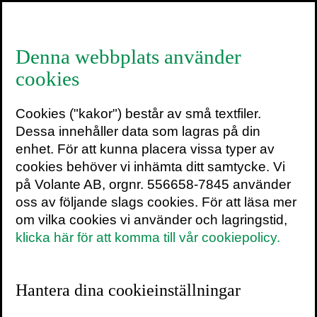
≡
Denna webbplats använder
cookies
Ny pocket: Nästan allt
Cookies ("kakor") består av små textfiler.
om människan
Dessa innehåller data som lagras på din
enhet. För att kunna placera vissa typer av
28 februari 2017
cookies behöver vi inhämta ditt samtycke. Vi
på Volante AB, orgnr. 556658-7845 använder
Volante återutger Johan Frostegårds
oss av följande slags cookies. För att läsa mer
Nästan allt om människan
i pocket.
om vilka cookies vi använder och lagringstid,
Boken, som ursprungligen utkom 2008
klicka här för att komma till vår cookiepolicy.
på Karolinska institutet university press,
har hyllats som ”ett imponerande försök
att betrakta hela människans tillstånd”
Hantera dina cookieinställningar
och är nu reviderad för inte mindre än