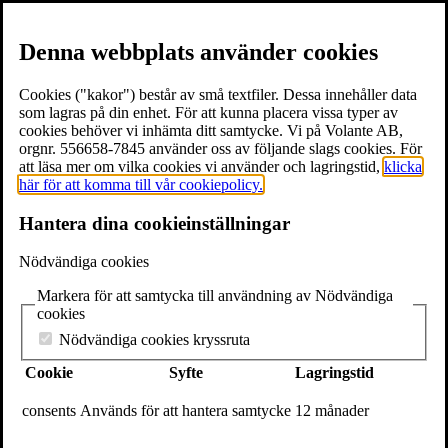
Denna webbplats använder cookies
Cookies ("kakor") består av små textfiler. Dessa innehåller data
som lagras på din enhet. För att kunna placera vissa typer av
cookies behöver vi inhämta ditt samtycke. Vi på Volante AB,
≡
Meny
orgnr. 556658-7845 använder oss av följande slags cookies. För
att läsa mer om vilka cookies vi använder och lagringstid,
klicka
här för att komma till vår cookiepolicy.
×
Hantera dina cookieinställningar
Böcker
Författare
Nödvändiga cookies
Föreläsare
Texter & utdrag
Markera för att samtycka till användning av Nödvändiga
Volantebloggen
cookies
Pressrum
Om Volante
Nödvändiga cookies kryssruta
Kontakt
Cookie
Syfte
Lagringstid
Webshop
In English
consents
Används för att hantera samtycke
12 månader
Volante
Stora Nygatan 7