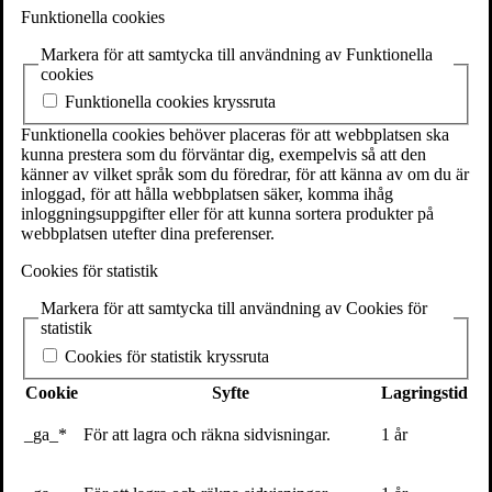
SE-111 27 Stockholm
Funktionella cookies
Sweden
Markera för att samtycka till användning av Funktionella
+46(0) 8 702 15 19
cookies
info@volante.se
Funktionella cookies kryssruta
Fler kontaktuppgifter
Funktionella cookies behöver placeras för att webbplatsen ska
kunna prestera som du förväntar dig, exempelvis så att den
Cookieinställningar
känner av vilket språk som du föredrar, för att känna av om du är
inloggad, för att hålla webbplatsen säker, komma ihåg
Eboksexperimentet del 3: Utan att
inloggningsuppgifter eller för att kunna sortera produkter på
webbplatsen utefter dina preferenser.
försöka – iBooks störst i Sverige?
Cookies för statistik
16 februari 2012
Markera för att samtycka till användning av Cookies för
Så ser det i alla fall ut om man tittar på våra försäljningssiffror från
statistik
december förra året. Som vi tidigare rapporterat om har vi under
Cookies för statistik kryssruta
hösten och vintern experimenterat med prissättning av vår titel
”MONSTER” av Micael Dahlén
som ebok (läs mer om det
här
och
Cookie
Syfte
Lagringstid
här)
.
_ga_*
För att lagra och räkna sidvisningar.
1 år
Vi blev glatt överraskade när vi tidigare i veckan fick
försäljningsstatistiken från Apple iBooks för december förra året.
Glada, och förvånade. Det visade sig att iBooks krossat allt