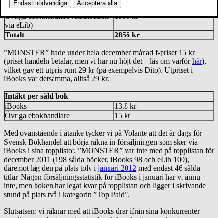
Endast nödvändiga
Acceptera alla
iBooks
1356 kr
Övriga ebokhandlare (distribution
1500 kr
via eLib)
Totalt
2856 kr
”MONSTER” hade under hela december månad f-priset 15 kr
(priset handeln betalar, men vi har nu höjt det – läs om varför
här
),
vilket gav ett utpris runt 29 kr (på exempelvis Dito). Utpriset i
iBooks var detsamma, alltså 29 kr.
Intäkt per såld bok
iBooks
13.8 kr
Övriga ebokhandlare
15 kr
Med ovanstående i åtanke tycker vi på Volante att det är dags för
Svensk Bokhandel att börja räkna in försäljningen som sker via
iBooks i sina topplistor. ”MONSTER” var inte med på topplistan för
december 2011 (198 sålda böcker, iBooks 98 och eLib 100),
däremot låg den på plats tolv i
januari 2012
med endast 46 sålda
titlar. Någon försäljningsstatistik för iBooks i januari har vi ännu
inte, men boken har legat kvar på topplistan och ligger i skrivande
stund på plats två i kategorin ”Top Paid”.
Slutsatsen: vi räknar med att iBooks drar ifrån sina konkurrenter