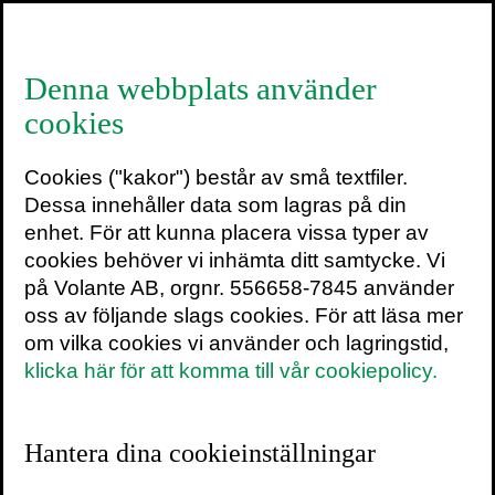
≡
Denna webbplats använder
cookies
FRAMTIDEN ÄR NU |
Cookies ("kakor") består av små textfiler.
Sverker Sörlin | ”Stad i
Dessa innehåller data som lagras på din
ljus”
enhet. För att kunna placera vissa typer av
cookies behöver vi inhämta ditt samtycke. Vi
på Volante AB, orgnr. 556658-7845 använder
6 december 2010
oss av följande slags cookies. För att läsa mer
om vilka cookies vi använder och lagringstid,
Idag publicerar vi Sverker Sörlins kapitel
klicka här för att komma till vår cookiepolicy.
”Stad i ljus” ur boken
Framtiden är nu
.
”Allt oftare betonas kulturens roll som lokal
Hantera dina cookieinställningar
och regional utvecklings- och tillväxtkraft.
Umeå har i flera decennier byggt upp