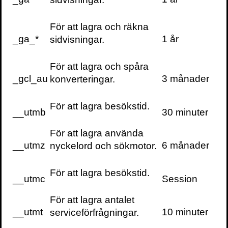
föreläsningar och
evenemang
För att lagra och räkna
levereras ungefär
_ga_*
1 år
sidvisningar.
en gång i veckan
till din inbox
För att lagra och spåra
_gcl_au
3 månader
konverteringar.
För att lagra besökstid.
__utmb
30 minuter
KONTAKTA OSS
För att lagra använda
Volante
__utmz
6 månader
nyckelord och sökmotor.
Stora Nygatan 7
SE-111 27 Stockholm
För att lagra besökstid.
Sweden
__utmc
Session
+46(0) 8 702 15 19
För att lagra antalet
info@volante.se
__utmt
10 minuter
serviceförfrågningar.
Fler kontaktuppgifter