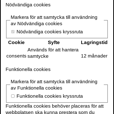
Nödvändiga cookies
musiklivet, scenkonsten, bildkonsten och
andra delar av kulturlivet.”
Markera för att samtycka till användning
av Nödvändiga cookies
Kapitlet är inte tillgängligt längre.
Köp
boken här
.
Nödvändiga cookies kryssruta
Cookie
Syfte
Lagringstid
Sverker Sörlin är professor i miljöhistoria
vid KTH och författare. Han har under lång
Används för att hantera
tid intresserat sig för frågor om kultur och
consents
12 månader
samtycke
samhällsförändring, både historiskt och i
samtiden, bland annat i
Funktionella cookies
forskningsprogrammet ”Kulturen i
kunskapssamhället”.
Markera för att samtycka till användning
av Funktionella cookies
Har du frågor maila
simon@volante.se
eller
Funktionella cookies kryssruta
ring 0734444736.
Funktionella cookies behöver placeras för att
webbplatsen ska kunna prestera som du