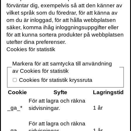
förväntar dig, exempelvis så att den känner av
vilket språk som du föredrar, för att känna av
om du är inloggad, för att hålla webbplatsen
säker, komma ihåg inloggningsuppgifter eller
för att kunna sortera produkter på webbplatsen
utefter dina preferenser.
Volante
Cookies för statistik
Markera för att samtycka till användning
av Cookies för statistik
Cookies för statistik kryssruta
VOLANTE PÅ
VOLANTE PÅ
TWITTER
Cookie
Syfte
Lagringstid
FACEBOOK
För att lagra och räkna
_ga_*
1 år
sidvisningar.
VILL DU FÅ VÅRT
NYHETSBREV?
Information om
För att lagra och räkna
böcker,
_ga
1 år
sidvisningar.