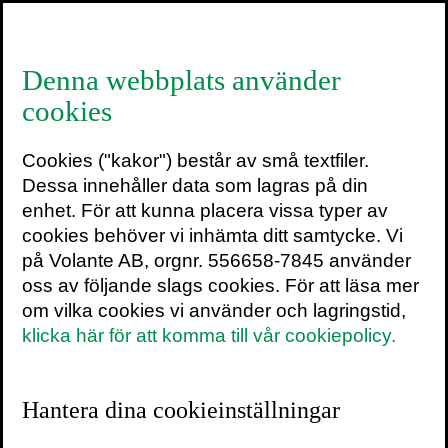
≡
Denna webbplats använder
cookies
FRAMTIDEN ÄR NU |
Cookies ("kakor") består av små textfiler.
Annina Rabe | ”Älskade
Dessa innehåller data som lagras på din
vän”
enhet. För att kunna placera vissa typer av
cookies behöver vi inhämta ditt samtycke. Vi
på Volante AB, orgnr. 556658-7845 använder
14 december 2010
oss av följande slags cookies. För att läsa mer
om vilka cookies vi använder och lagringstid,
Idag publicerar vi Annina Rabes kapitel
klicka här för att komma till vår cookiepolicy.
”Älskade vän” ur boken
Framtiden är nu
.
”Alla älskar biblioteken. Ändå finns denna
Hantera dina cookieinställningar
identitetskris. I biblioteksvärlden är det en
sport att ifrågasätta sig själv. Men kanske