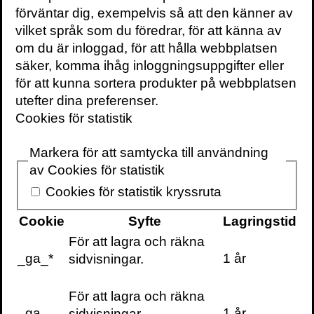
förväntar dig, exempelvis så att den känner av
Annina Rabe | Älskade vän | Framtiden är nu
vilket språk som du föredrar, för att känna av
om du är inloggad, för att hålla webbplatsen
säker, komma ihåg inloggningsuppgifter eller
för att kunna sortera produkter på webbplatsen
utefter dina preferenser.
Cookies för statistik
Markera för att samtycka till användning
av Cookies för statistik
Cookies för statistik kryssruta
Cookie
Syfte
Lagringstid
För att lagra och räkna
_ga_*
1 år
sidvisningar.
För att lagra och räkna
_ga
1 år
sidvisningar.