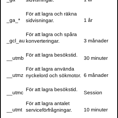
För att lagra och räkna
_ga_*
1 år
sidvisningar.
För att lagra och spåra
_gcl_au
3 månader
konverteringar.
För att lagra besökstid.
__utmb
30 minuter
För att lagra använda
__utmz
6 månader
nyckelord och sökmotor.
För att lagra besökstid.
__utmc
Session
För att lagra antalet
__utmt
10 minuter
serviceförfrågningar.
Volante