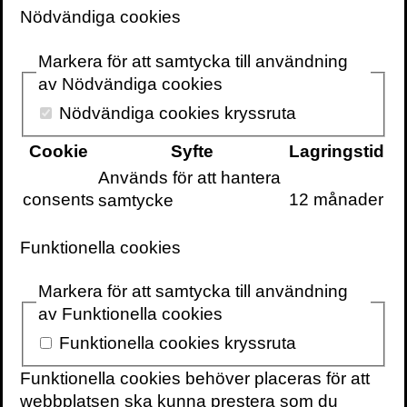
Nödvändiga cookies
är det inte så komplicerat – man kan vara
med och forma framtiden genom att stå
Markera för att samtycka till användning
emot tidens vindar.”
av Nödvändiga cookies
Kapitlet är inte tillgängligt längre.
Köp
Nödvändiga cookies kryssruta
boken här
.
Cookie
Syfte
Lagringstid
Annina Rabe är kulturjournalist och
Används för att hantera
litteraturkritiker. Under nollnolltalet har hon
consents
12 månader
samtycke
skrivit litteraturkritik i Svenska Dagbladet
och Sydsvenskan. Hon satt i skönlitterära
Funktionella cookies
juryn för Augustpriset mellan 2005 och
2007, det sista året som ordförande. 2004
Markera för att samtycka till användning
blev hon av Sveriges Tidskrifter utnämnd till
av Funktionella cookies
Årets journalist.
Funktionella cookies kryssruta
Har du frågor maila
simon@volante.se
eller
Funktionella cookies behöver placeras för att
ring 0734444736.
webbplatsen ska kunna prestera som du