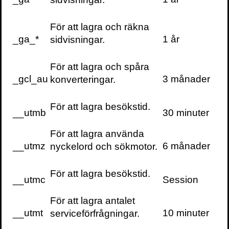
KONTAKTA OSS
För att lagra och räkna
Volante
Stora Nygatan 7
_ga_*
1 år
sidvisningar.
SE-111 27 Stockholm
Sweden
För att lagra och spåra
_gcl_au
3 månader
konverteringar.
+46(0) 8 702 15 19
info@volante.se
För att lagra besökstid.
__utmb
30 minuter
Fler kontaktuppgifter
För att lagra använda
Cookieinställningar
__utmz
6 månader
nyckelord och sökmotor.
För att lagra besökstid.
__utmc
Session
För att lagra antalet
__utmt
10 minuter
serviceförfrågningar.