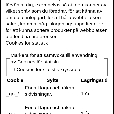
förväntar dig, exempelvis så att den känner av
vilket språk som du föredrar, för att känna av
om du är inloggad, för att hålla webbplatsen
VOLANTE PÅ
VOLANTE PÅ
TWITTER
säker, komma ihåg inloggningsuppgifter eller
FACEBOOK
för att kunna sortera produkter på webbplatsen
utefter dina preferenser.
VILL DU FÅ VÅRT
NYHETSBREV?
Cookies för statistik
Information om
böcker,
Markera för att samtycka till användning
föreläsningar och
av Cookies för statistik
evenemang
Cookies för statistik kryssruta
levereras ungefär
Cookie
Syfte
Lagringstid
en gång i veckan
till din inbox
För att lagra och räkna
_ga_*
1 år
sidvisningar.
För att lagra och räkna
_ga
1 år
sidvisningar.