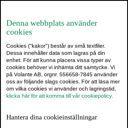
≡
Denna webbplats använder
cookies
Nassim Nicholas Taleb
Cookies ("kakor") består av små textfiler.
Nassim Nicholas Taleb föddes 1960
Dessa innehåller data som lagras på din
i Amioûn. Han är doktor i ekonomi och
enhet. För att kunna placera vissa typer av
författare till bland annat
Den svarta
cookies behöver vi inhämta ditt samtycke. Vi
svanen
,
Lurad av slumpen
och
på Volante AB, orgnr. 556658-7845 använder
Antifragilitet
. Volante ger våren 2019 ut
oss av följande slags cookies. För att läsa mer
hans bästsäljare
Skin in the game: vikten
om vilka cookies vi använder och lagringstid,
av delad risk
.
klicka här för att komma till vår cookiepolicy.
Pressbilder
Hantera dina cookieinställningar