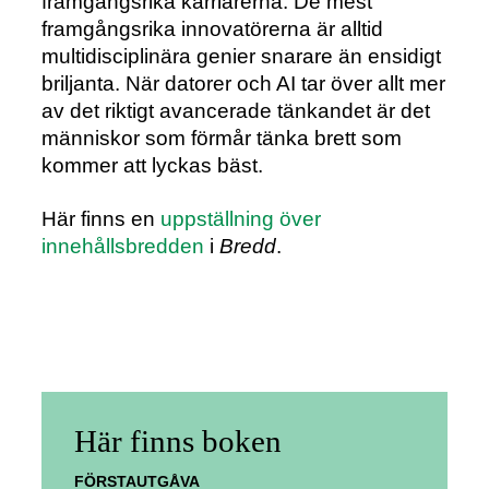
framgångsrika karriärerna. De mest
framgångsrika innovatörerna är alltid
multidisciplinära genier snarare än ensidigt
briljanta. När datorer och AI tar över allt mer
av det riktigt avancerade tänkandet är det
människor som förmår tänka brett som
kommer att lyckas bäst.
Här finns en
uppställning över
innehållsbredden
i
Bredd
.
Här finns boken
FÖRSTAUTGÅVA