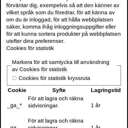
förväntar dig, exempelvis så att den känner av
en gång i veckan
vilket språk som du föredrar, för att känna av
till din inbox
om du är inloggad, för att hålla webbplatsen
säker, komma ihåg inloggningsuppgifter eller
för att kunna sortera produkter på webbplatsen
utefter dina preferenser.
Cookies för statistik
KONTAKTA OSS
Markera för att samtycka till användning
av Cookies för statistik
Volante
Stora Nygatan 7
Cookies för statistik kryssruta
SE-111 27 Stockholm
Sweden
Cookie
Syfte
Lagringstid
För att lagra och räkna
+46(0) 8 702 15 19
_ga_*
1 år
sidvisningar.
info@volante.se
Fler kontaktuppgifter
För att lagra och räkna
_ga
1 år
sidvisningar.