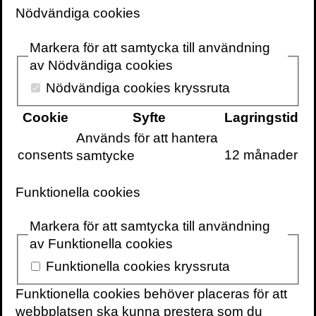
Nödvändiga cookies
Markera för att samtycka till användning
av Nödvändiga cookies
Volante
Nödvändiga cookies kryssruta
Cookie
Syfte
Lagringstid
Används för att hantera
consents
12 månader
samtycke
VOLANTE PÅ
VOLANTE PÅ
TWITTER
FACEBOOK
Funktionella cookies
VILL DU FÅ VÅRT
NYHETSBREV?
Markera för att samtycka till användning
Information om
av Funktionella cookies
böcker,
Funktionella cookies kryssruta
föreläsningar och
Funktionella cookies behöver placeras för att
evenemang
webbplatsen ska kunna prestera som du
levereras ungefär