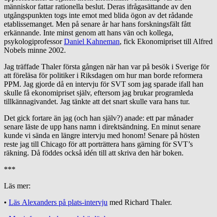
människor fattar rationella beslut. Deras ifrågasättande av den
utgångspunkten togs inte emot med blida ögon av det rådande
etablissemanget. Men på senare år har hans forskningsfält fått
erkännande. Inte minst genom att hans vän och kollega,
psykologiprofessor
Daniel Kahneman
, fick Ekonomipriset till Alfred
Nobels minne 2002.
Jag träffade Thaler första gången när han var på besök i Sverige för
att föreläsa för politiker i Riksdagen om hur man borde reformera
PPM. Jag gjorde då en intervju för SVT som jag sparade ifall han
skulle få ekonomipriset själv, eftersom jag brukar programleda
tillkännagivandet. Jag tänkte att det snart skulle vara hans tur.
Det gick fortare än jag (och han själv?) anade: ett par månader
senare läste de upp hans namn i direktsändning. En minut senare
kunde vi sända en längre intervju med honom! Senare på hösten
reste jag till Chicago för att porträttera hans gärning för SVT’s
räkning. Då föddes också idén till att skriva den här boken.
***
Läs mer:
•
Läs Alexanders på plats-intervju
med Richard Thaler.