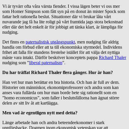
Vi är tyvärr ofta våra värsta fiender. I vissa lägen beter vi oss mer
som Homer Simpson som fått syn på en donut än mister Spock som
fattar helt rationella beslut. Situationer där vi brukar låta vårt
nuvarande jag få ha lite roligt på vårt framtida jags stora bekostnad
eller där det helt enkelt är för jobbigt att tänka klart, är lämpliga för
nudging.
Det finns en
paternalistisk utgångspunkt
, men nudging får aldrig
handla om förbud eller att ta till ekonomiska styrmedel. Individens
frihet att falla för stundens frestelse istället för att välja det nyttiga
måste vara intakt. Därför beskriver konceptets pappa
Richard Thaler
nudging som ”
liberal paternalism
”.
Du har träffat Richard Thaler flera gånger. Hur är han?
Han vet hur man berättar en bra historia. Och han är full av dem.
Historier om människor, ekonomiprofessorer och andra som kan
anses vara fullärda om hur man borde bete sig rationellt som en
”homo economicus”, som faller i beslutsfällorna han ägnat större
delen av sitt liv åt att kartlägga.
Men vad är egentligen nytt med detta?
Länge arbetade han och andra beteendeekonomer i stark
uppförsbacke. Dogmen inom ekonomisk vetenskap var att