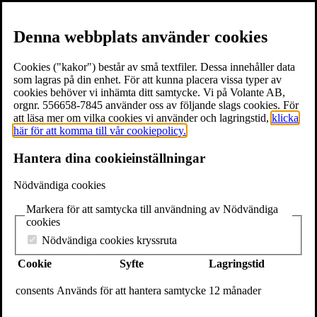
Denna webbplats använder cookies
Cookies ("kakor") består av små textfiler. Dessa innehåller data
som lagras på din enhet. För att kunna placera vissa typer av
cookies behöver vi inhämta ditt samtycke. Vi på Volante AB,
≡
Meny
orgnr. 556658-7845 använder oss av följande slags cookies. För
att läsa mer om vilka cookies vi använder och lagringstid,
klicka
här för att komma till vår cookiepolicy.
×
Hantera dina cookieinställningar
Böcker
Författare
Nödvändiga cookies
Föreläsare
Texter & utdrag
Markera för att samtycka till användning av Nödvändiga
Volantebloggen
cookies
Pressrum
Om Volante
Nödvändiga cookies kryssruta
Kontakt
Cookie
Syfte
Lagringstid
Webshop
In English
consents
Används för att hantera samtycke
12 månader
Volante
Stora Nygatan 7