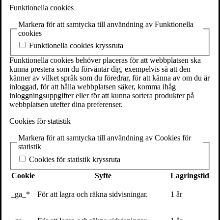
SE-111 27 Stockholm
Funktionella cookies
Sweden
Markera för att samtycka till användning av Funktionella
+46(0) 8 702 15 19
cookies
info@volante.se
Funktionella cookies kryssruta
Fler kontaktuppgifter
Funktionella cookies behöver placeras för att webbplatsen ska
kunna prestera som du förväntar dig, exempelvis så att den
Cookieinställningar
känner av vilket språk som du föredrar, för att känna av om du är
inloggad, för att hålla webbplatsen säker, komma ihåg
inloggningsuppgifter eller för att kunna sortera produkter på
webbplatsen utefter dina preferenser.
Varför blev du besatt av nudging, beslut
Cookies för statistik
och beteenden?
Markera för att samtycka till användning av Cookies för
21 maj 2018
statistik
Cookies för statistik kryssruta
Ovan bild på Richard Thaler, Ekonomipristagare till Nobels minne
2017, och Alexander Norén.
Cookie
Syfte
Lagringstid
Alexander Norén
har skrivit boken
Nudge: så funkar det
.
_ga_*
För att lagra och räkna sidvisningar.
1 år
Hur kom det sig att du blev besatt av hur vi fattar beslut och
beter oss? För de flesta är du känd som en frågvis