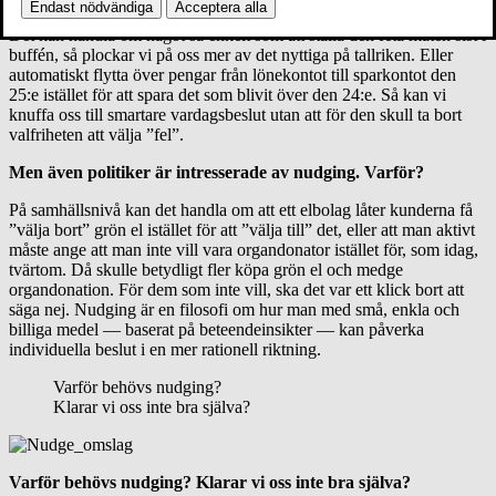
Endast nödvändiga
Acceptera alla
Det kan handla om något så enkelt som att ställa den feta maten sist i
buffén, så plockar vi på oss mer av det nyttiga på tallriken. Eller
automatiskt flytta över pengar från lönekontot till sparkontot den
25:e istället för att spara det som blivit över den 24:e. Så kan vi
knuffa oss till smartare vardagsbeslut utan att för den skull ta bort
valfriheten att välja ”fel”.
Men även politiker är intresserade av nudging. Varför?
På samhällsnivå kan det handla om att ett elbolag låter kunderna få
”välja bort” grön el istället för att ”välja till” det, eller att man aktivt
måste ange att man inte vill vara organdonator istället för, som idag,
tvärtom. Då skulle betydligt fler köpa grön el och medge
organdonation. För dem som inte vill, ska det var ett klick bort att
säga nej. Nudging är en filosofi om hur man med små, enkla och
billiga medel — baserat på beteendeinsikter — kan påverka
individuella beslut i en mer rationell riktning.
Varför behövs nudging?
Klarar vi oss inte bra själva?
Varför behövs nudging? Klarar vi oss inte bra själva?