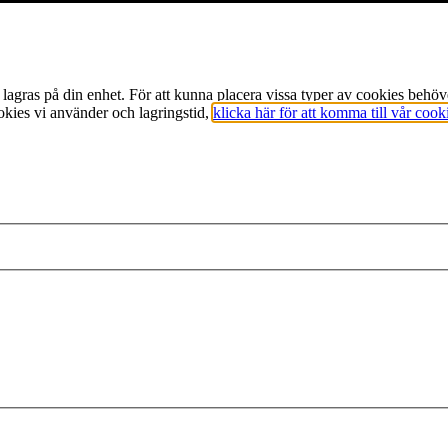
m lagras på din enhet. För att kunna placera vissa typer av cookies beh
okies vi använder och lagringstid,
klicka här för att komma till vår cook