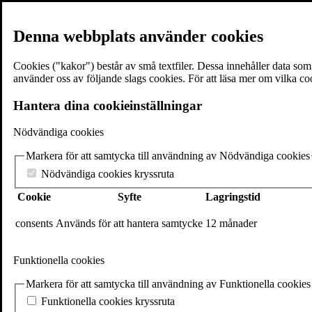
Denna webbplats använder cookies
Cookies ("kakor") består av små textfiler. Dessa innehåller data so
använder oss av följande slags cookies. För att läsa mer om vilka co
≡
Meny
Hantera dina cookieinställningar
Nödvändiga cookies
×
Markera för att samtycka till användning av Nödvändiga cookies
Böcker
Författare
Nödvändiga cookies kryssruta
Föreläsare
Cookie
Syfte
Lagringstid
Texter & utdrag
Volantebloggen
Pressrum
consents
Används för att hantera samtycke
12 månader
Om Volante
Kontakt
Funktionella cookies
Webshop
In English
Markera för att samtycka till användning av Funktionella cookies
Volante
Funktionella cookies kryssruta
Stora Nygatan 7