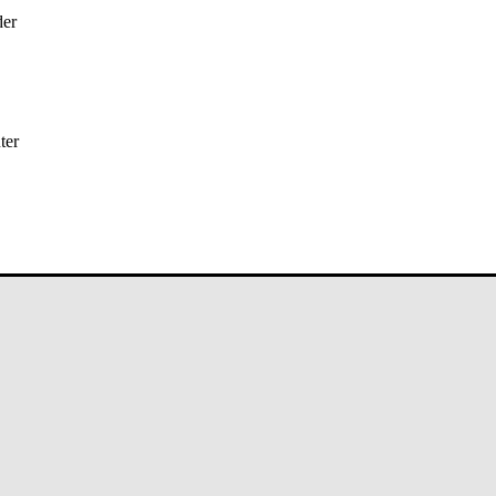
der
ter