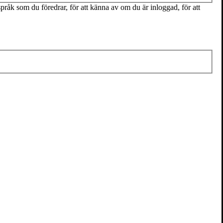
pråk som du föredrar, för att känna av om du är inloggad, för att
ärskilda favoritområde är beteendeekonomi. Han är utbildad vid