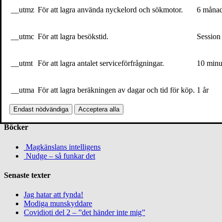
__utmz
För att lagra använda nyckelord och sökmotor.
6 måna
Skriv ut sidan
__utmc
För att lagra besökstid.
Session
Kontakt
För bokning av författaren mejla
speakers@volante.se
.
__utmt
För att lagra antalet serviceförfrågningar.
10 minu
Följ
__utma
För att lagra beräkningen av dagar och tid för köp.
1 år
Twitter
Webbplats
Endast nödvändiga
Acceptera alla
Böcker
Magkänslans intelligens
Nudge – så funkar det
Senaste texter
Jag hatar att fynda!
Modiga munskyddare
Covidioti del 2 – ”det händer inte mig”