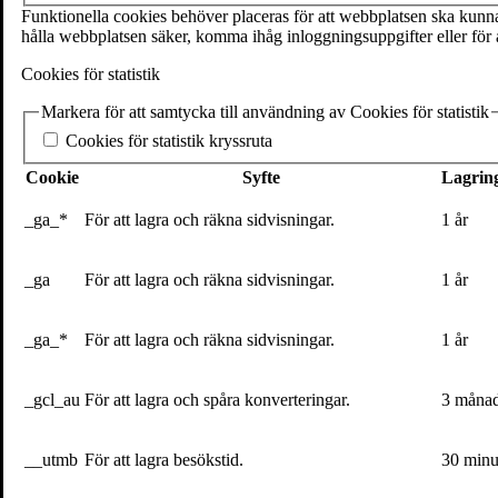
SE-111 27 Stockholm
Funktionella cookies behöver placeras för att webbplatsen ska kunna 
Sweden
hålla webbplatsen säker, komma ihåg inloggningsuppgifter eller för a
+46(0) 8 702 15 19
Cookies för statistik
info@volante.se
Markera för att samtycka till användning av Cookies för statistik
Fler kontaktuppgifter
Cookies för statistik kryssruta
Cookieinställningar
Cookie
Syfte
Lagring
Alexander Norén
_ga_*
För att lagra och räkna sidvisningar.
1 år
Alexander Norén har som ekonomijournalist för SVT intervjuat flera 
_ga
För att lagra och räkna sidvisningar.
1 år
Handelshögskolan i Stockholm. Hösten 2020 är han aktuell med bok
Läs mer om nudge och nudging
.
_ga_*
För att lagra och räkna sidvisningar.
1 år
Läs intervju med Alexander Norén
: Varför blev du besatt av n
Läs Alexander Noréns blogginlägg
om området, bland annat
in
Läs blogginlägget om Alexander Norén och Ekonomipriset
_gcl_au
För att lagra och spåra konverteringar.
3 måna
Pressbilder
__utmb
För att lagra besökstid.
30 minu