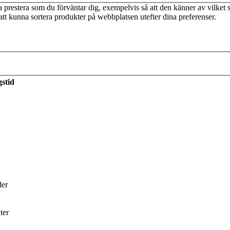
prestera som du förväntar dig, exempelvis så att den känner av vilket s
tt kunna sortera produkter på webbplatsen utefter dina preferenser.
stid
av de senaste årens Ekonomipristagare till Alfred Nobels minne. Hans s
en
Magkänslans intelligens
.
udging, beslut och beteenden?
tervjun med
Richard Thaler
.
der
ter